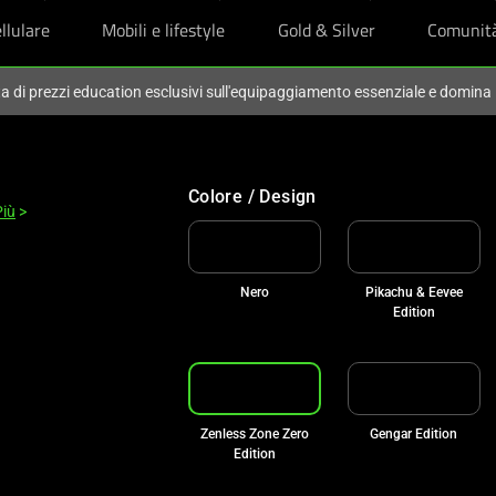
llulare
Mobili e lifestyle
Gold & Silver
Comunit
ta di prezzi education esclusivi sull'equipaggiamento essenziale e domina
Colore / Design
Più
>
Nero
Pikachu & Eevee
Edition
Zenless Zone Zero
Gengar Edition
Edition