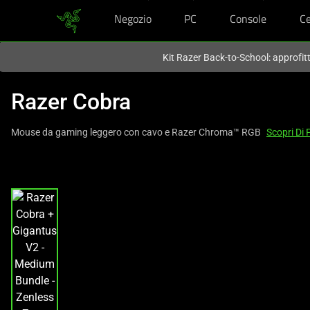
Negozio
PC
Console
Ce
Al momento sei sul sito in:
Italy (Italia)
.
Kit Razer Back-to-School: approfit
Razer Cobra
Mouse da gaming leggero con cavo e Razer Chroma™ RGB
Scopri Di 
This
is
a
carousel
with
one
large
image
and