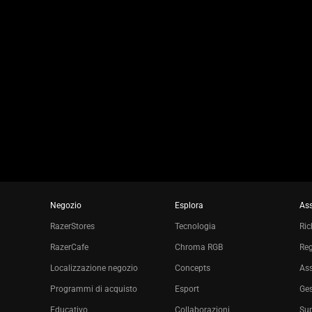
to
a
slide
using
the
slide
dots.
Negozio
Esplora
Ass
RazerStores
Tecnologia
Ric
RazerCafe
Chroma RGB
Reg
Localizzazione negozio
Concepts
Ass
Programmi di acquisto
Esport
Ges
Educativo
Collaborazioni
Sup