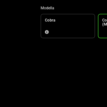
Modella
Cobra
Co
(M