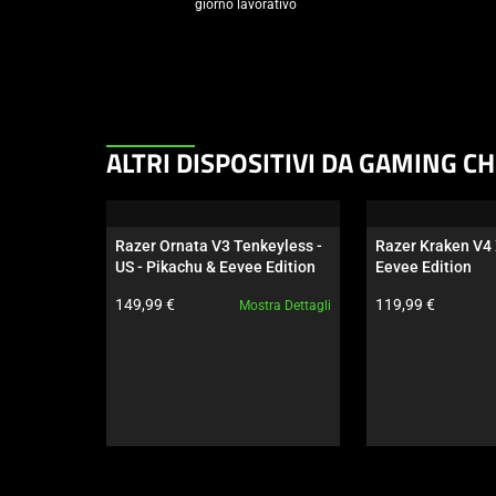
 giorno lavorativo
This
ALTRI DISPOSITIVI DA GAMING C
is
a
carousel.
Razer Ornata V3 Tenkeyless - 
Razer Kraken V4 
Use
US - Pikachu & Eevee Edition
Eevee Edition
Next
Prezzo prodotto:
Prezzo prodotto:
149,99 €
119,99 €
Mostra Dettagli
and
Previous
buttons
to
navigate,
or
jump