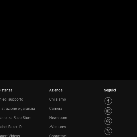
istenza
Azienda
Seguici
hiedi supporto
Chi siamo
istrazione e garanzia
Carriera
istenza RazerStore
Newsroom
tisci Razer ID
zVentures
port Videos
Contattaci