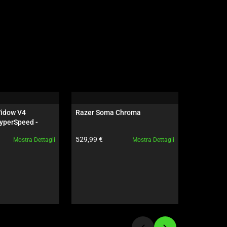
idow V4 
Razer Soma Chroma
Razer Sei
yperSpeed - 
ne - US - 
to:
Prezzo prodotto:
Prezzo pro
529,99 €
289,99 €
Mostra Dettagli
Mostra Dettagli
ves Edition