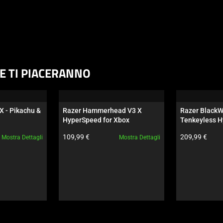
HE TI PIACERANNO
X - Pikachu & 
Razer Hammerhead V3 X 
Razer BlackW
HyperSpeed for Xbox
Tenkeyless H
Switch arancio
Prezzo prodotto:
Prezzo prodot
109,99 €
209,99 €
Mostra Dettagli
Mostra Dettagli
Wuthering Wa