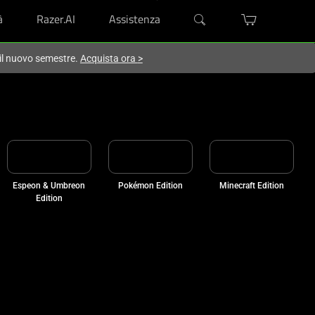
à
Razer.AI
Assistenza
 il nuovo semestre.
Acquista ora
>
Espeon & Umbreon
Pokémon Edition
Minecraft Edition
Edition