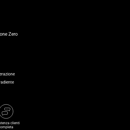
erazione
radiente
stenza clienti
completa