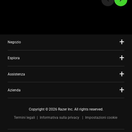
slide
using
the
slide
dots.
Negozio
Esplora
Assistenza
Azienda
Copyright © 2026 Razer Inc. All rights reserved.
Termini legali
Informativa sulla privacy
Impostazioni cookie