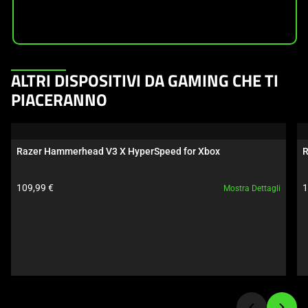
This
ALTRI DISPOSITIVI DA GAMING CHE TI
is
PIACERANNO
a
carousel.
Use
Razer Hammerhead V3 X HyperSpeed for Xbox
R
Next
and
Prezzo prodotto:
P
109,99 €
1
Mostra Dettagli
Previous
buttons
to
navigate,
or
jump
to
a