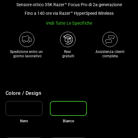
and
Sensore ottico 35K Razer™ Focus Pro di 2a generazione
a
Fino a 140 ore via Razer™ HyperSpeed Wireless
track
Vedi Tutte Le Specifiche
of
thumbnails
below.
Select
Spedizione entro un 

Resi 

Assistenza clienti
any
 giorno lavorativo
 gratuiti
completa
of
the
image
buttons
to
Colore / Design
change
the
main
Nero
Bianco
image
above.