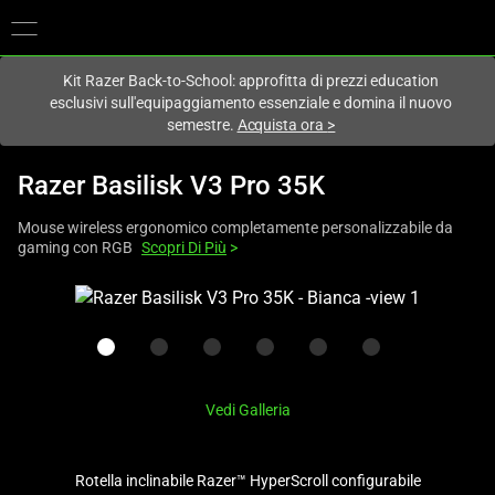
Al momento sei sul sito in:
Italy (Italia)
.
Kit Razer Back-to-School: approfitta di prezzi education
esclusivi sull'equipaggiamento essenziale e domina il nuovo
semestre.
Acquista ora
>
Razer Basilisk V3 Pro 35K
Mouse wireless ergonomico completamente personalizzabile da
gaming con RGB
Scopri Di Più
>
This
is
a
carousel
with
Vedi Galleria
one
large
image
Rotella inclinabile Razer™ HyperScroll configurabile