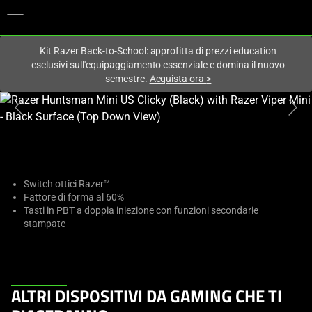
Al momento sei sul sito in:
Italy (Italia)
.
Kit Razer Back-to-School: approfitta di prezzi education
esclusivi sull'equipaggiamento essenziale e domina il nuovo
semestre.
Acquista ora
>
This
is
a
carousel
with
one
Switch ottici Razer™
Fattore di forma al 60%
large
Tasti in PBT a doppia iniezione con funzioni secondarie
image
stampate
and
a
track
of
This
ALTRI DISPOSITIVI DA GAMING CHE TI
thumbnails
is