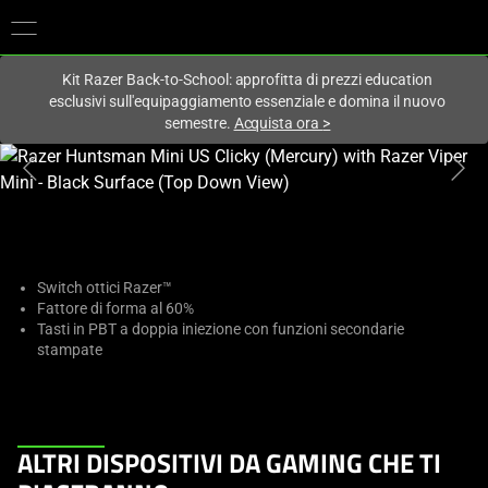
Al momento sei sul sito in:
Italy (Italia)
.
Kit Razer Back-to-School: approfitta di prezzi education
esclusivi sull'equipaggiamento essenziale e domina il nuovo
semestre.
Acquista ora
>
This
is
a
carousel
with
one
Switch ottici Razer™
Fattore di forma al 60%
large
Tasti in PBT a doppia iniezione con funzioni secondarie
image
stampate
and
a
track
of
This
ALTRI DISPOSITIVI DA GAMING CHE TI
thumbnails
is