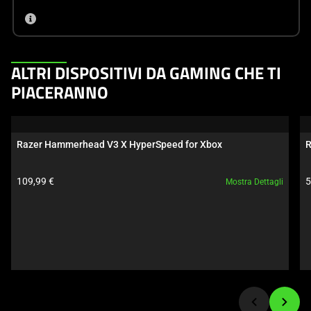
This
ALTRI DISPOSITIVI DA GAMING CHE TI
is
PIACERANNO
a
carousel.
Use
Razer Hammerhead V3 X HyperSpeed for Xbox
R
Next
and
Prezzo prodotto:
P
109,99 €
5
Mostra Dettagli
Previous
buttons
to
navigate,
or
jump
to
a