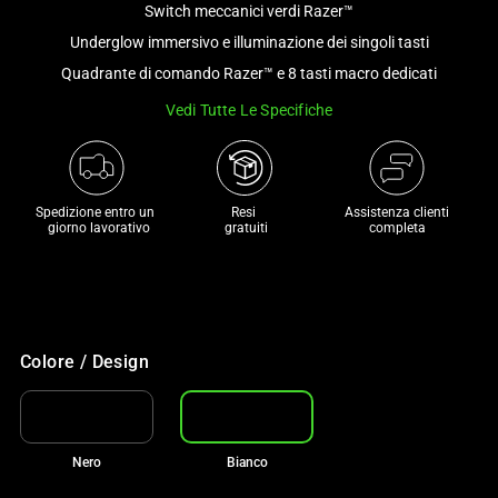
Switch meccanici verdi Razer™
and
a
Underglow immersivo e illuminazione dei singoli tasti
track
Quadrante di comando Razer™ e 8 tasti macro dedicati
of
Vedi Tutte Le Specifiche
thumbnails
below.
Select
any
Spedizione entro un 

Resi 

Assistenza clienti
of
 giorno lavorativo
 gratuiti
completa
the
image
buttons
to
change
Colore / Design
the
main
image
Nero
Bianco
above.