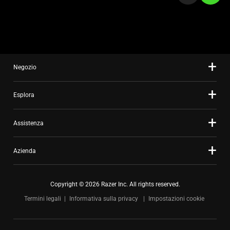
slide
using
the
slide
dots.
Negozio
Esplora
Assistenza
Azienda
Copyright © 2026 Razer Inc. All rights reserved.
Termini legali
Informativa sulla privacy
Impostazioni cookie