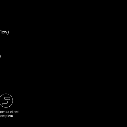
s
stenza clienti
completa