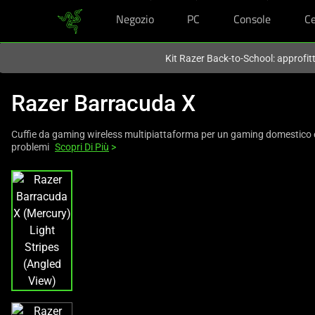
Negozio
PC
Console
Ce
Al momento sei sul sito in:
Italy (Italia)
.
Kit Razer Back-to-School: approfit
Razer Barracuda X
Cuffie da gaming wireless multipiattaforma per un gaming domestico 
problemi
Scopri Di Più
>
This
is
a
carousel
with
one
large
image
and