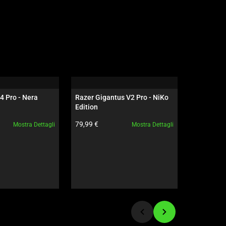
4 Pro - Nera
Razer Gigantus V2 Pro - NiKo 
Razer Dea
Edition
NiKo Edit
to:
Prezzo prodotto:
Prezzo pro
79,99 €
199,99 €
Mostra Dettagli
Mostra Dettagli