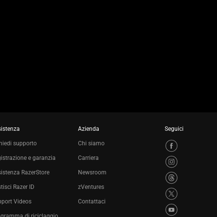
istenza
Azienda
Seguici
hiedi supporto
Chi siamo
istrazione e garanzia
Carriera
istenza RazerStore
Newsroom
tisci Razer ID
zVentures
port Videos
Contattaci
gramma di riciclaggio