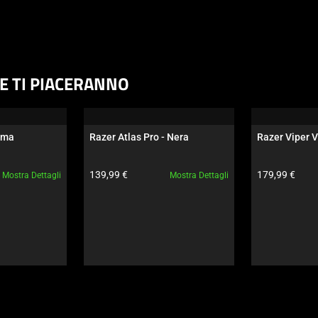
HE TI PIACERANNO
oma
Razer Atlas Pro - Nera
Razer Viper V
Prezzo prodotto:
Prezzo prodot
139,99 €
179,99 €
Mostra Dettagli
Mostra Dettagli