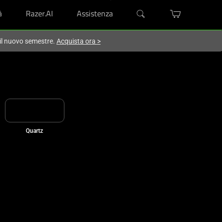
à
Razer.AI
Assistenza
 il nuovo semestre.
Acquista ora
>
Quartz