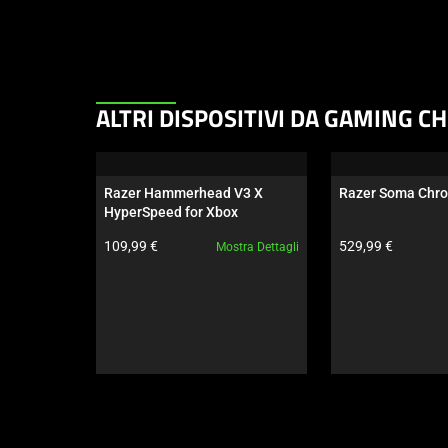
This
ALTRI DISPOSITIVI DA GAMING C
is
a
carousel.
Razer Hammerhead V3 X 
Razer Soma Chr
Use
HyperSpeed for Xbox
Next
Prezzo prodotto:
Prezzo prodotto:
109,99 €
529,99 €
Mostra Dettagli
and
Previous
buttons
to
navigate,
or
jump
to