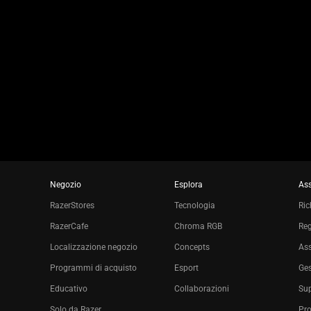
a
slide
using
the
slide
dots.
Negozio
Esplora
Ass
RazerStores
Tecnologia
Ric
RazerCafe
Chroma RGB
Reg
Localizzazione negozio
Concepts
Ass
Programmi di acquisto
Esport
Ges
Educativo
Collaborazioni
Sup
Solo da Razer
Pro