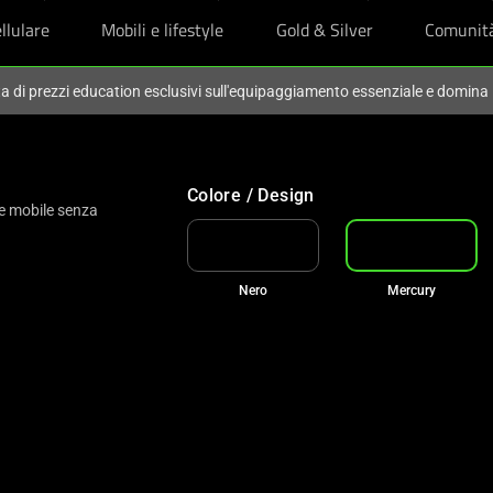
llulare
Mobili e lifestyle
Gold & Silver
Comunit
ta di prezzi education esclusivi sull'equipaggiamento essenziale e domina
Colore / Design
e mobile senza
Nero
Mercury