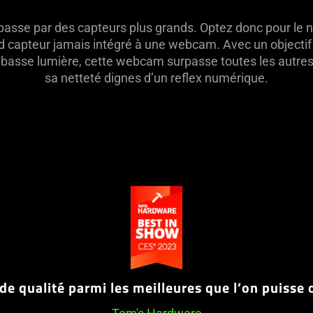
passe par des capteurs plus grands. Optez donc pour le ne
nd capteur jamais intégré à une webcam. Avec un objectif
 basse lumière, cette webcam surpasse toutes les autres
sa netteté dignes d’un reflex numérique.
This
is
a
carousel
with
auto-
 de qualité parmi les meilleures que l’on puisse
rotating