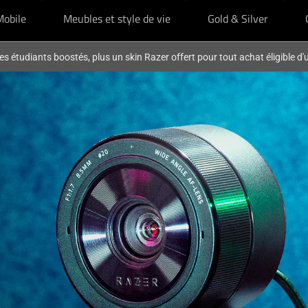
Mobile
Meubles et style de vie
Gold & Silver
es étudiants boostés, plus un skin Razer offert pour tout achat éligible d