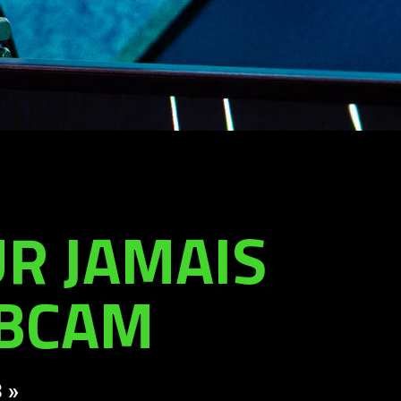
R JAMAIS
EBCAM
 »