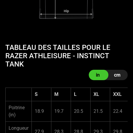
TABLEAU DES TAILLES POUR LE
RAZER ATHLEISURE - INSTINCT
TANK
in
cm
S
M
L
XL
XXL
Poitrine
18.9
19.7
20.5
21.5
22.4
(in)
Longueur
27.9
28.3
28.8
29.3
29.8