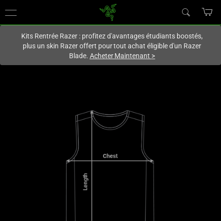
Vous êtes actuellement sur le site
Canada
.
Kits Rentrée Razer : profitez d'avantages étudiants boostés,
plus un skin Razer offert pour tout achat éligible d'un Razer
Blade.
Acheter Maintenant
>