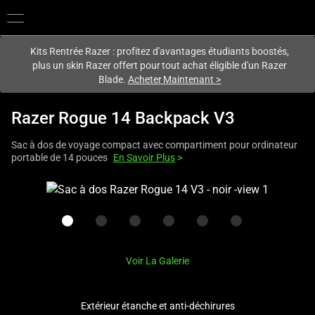
Vous êtes actuellement sur le site
Canada
.
Kits Rentrée Razer : profitez d'avantages étudiants boostés,
plus un skin Razer offert pour tout achat éligible d'un Razer
Blade.
Acheter Maintenant
>
Razer Rogue 14 Backpack V3
Sac à dos de voyage compact avec compartiment pour ordinateur
portable de 14 pouces
En Savoir Plus
>
This
is
a
carousel
with
Voir La Galerie
one
large
image
Extérieur étanche et anti-déchirures