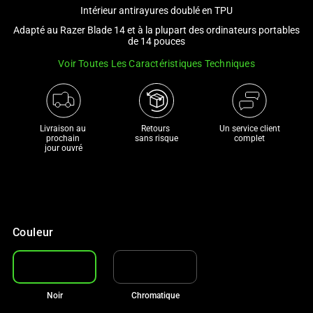
and
Intérieur antirayures doublé en TPU
a
Adapté au Razer Blade 14 et à la plupart des ordinateurs portables
track
de 14 pouces
of
Voir Toutes Les Caractéristiques Techniques
thumbnails
below.
Select
any
Livraison au 
Retours 

Un service client
prochain 

sans risque
complet
of
jour ouvré
the
image
buttons
to
change
Couleur
the
main
image
above.
Noir
Chromatique