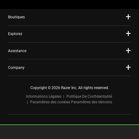
slide
dots.
Boutiques
Explorez
Assistance
Company
Copyright © 2026 Razer Inc. All rights reserved.
Informations Légales
Politique De Confidentialité
Paramètres des cookies
Paramètres des témoins
Canada
|
Changer de pays >
FOR GAMERS. BY GAMERS.™