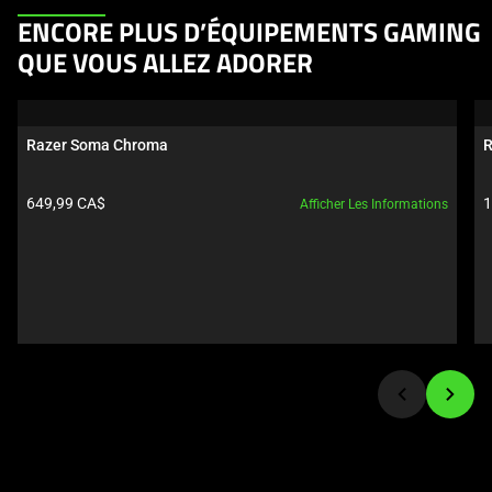
This
ENCORE PLUS D’ÉQUIPEMENTS GAMING
is
QUE VOUS ALLEZ ADORER
a
carousel.
Use
Razer Soma Chroma
R
Next
and
Prix du produit:
P
649,99 CA$
1
Afficher Les Informations
Previous
buttons
to
navigate,
or
jump
to
a
slide
using
the