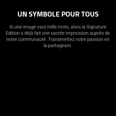
UN SYMBOLE POUR TOUS
Si une image vaut mille mots, alors la Signature
Edition a déjà fait une sacrée impression auprès de
notre communauté. Transmettez votre passion en
la partageant.
This
is
a
carousel
with
panning
animation.
Use
the
Play