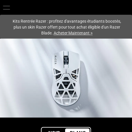
Vous êtes actuellement sur le site
Canada
.
Kits Rentrée Razer : profitez d'avantages étudiants boostés,
plus un skin Razer offert pour tout achat éligible d'un Razer
Blade.
Acheter Maintenant
>
Souris
gaming
sans
fil
haut
de
gamme