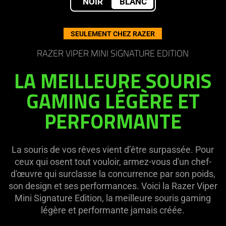
NOIR
BLANC
:
SEULEMENT CHEZ RAZER
Razer
RAZER VIPER MINI SIGNATURE EDITION
Viper
LA MEILLEURE SOURIS
Mini
GAMING LÉGÈRE ET
PERFORMANTE
Signature
Edition
La souris de vos rêves vient d’être surpassée. Pour
ceux qui osent tout vouloir, armez-vous d'un chef-
d'œuvre qui surclasse la concurrence par son poids,
son design et ses performances. Voici la Razer Viper
Mini Signature Edition, la meilleure souris gaming
légère et performante jamais créée.