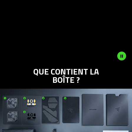
and
Pause
button
to
start
and
stop
the
animation.
QUE CONTIENT LA
BOÎTE ?