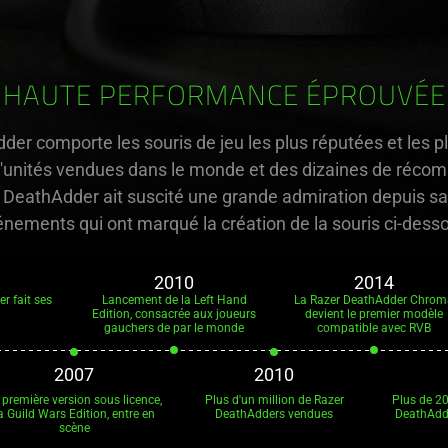
HAUTE PERFORMANCE ÉPROUVÉE
der comporte les souris de jeu les plus réputées et les
d'unités vendues dans le monde et des dizaines de récomp
 DeathAdder ait suscité une grande admiration depuis sa
nements qui ont marqué la création de la souris ci-dess
2010
2014
r fait ses
Lancement de la Left Hand
La Razer DeathAdder Chrom
Edition, consacrée aux joueurs
devient le premier modèle
gauchers de par le monde
compatible avec RVB
2007
2010
 première version sous licence,
Plus d'un million de Razer
Plus de 20
a Guild Wars Edition, entre en
DeathAdders vendues
DeathAdd
scène