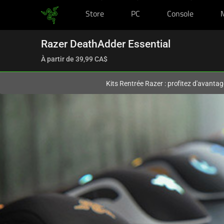
Store
PC
Console
Vous êtes actuellement sur le site
Canada
.
Razer DeathAdder Essential
À partir de
39,99 CA$
Kits Rentrée Razer : profitez d'avantag