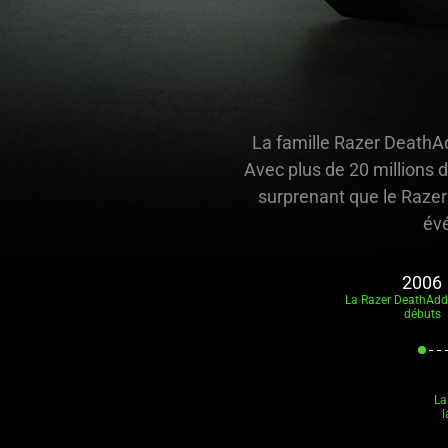
La famille Razer DeathAd
Avec plus de 20 millions 
surprenant que le Razer
évé
2006
La Razer DeathAdde
débuts
La
l