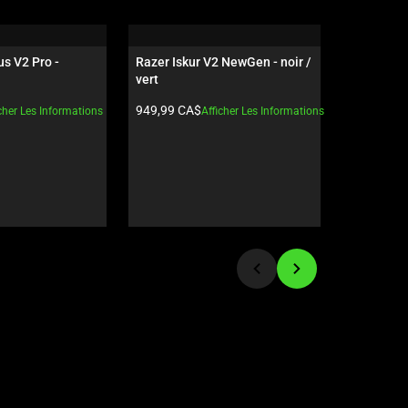
s V2 Pro - 
Razer Iskur V2 NewGen - noir / 
Razer Raij
vert
Esports V
t:
Prix du produit:
Prix du pro
949,99 CA$
289,99 C
cher Les Informations
Afficher Les Informations