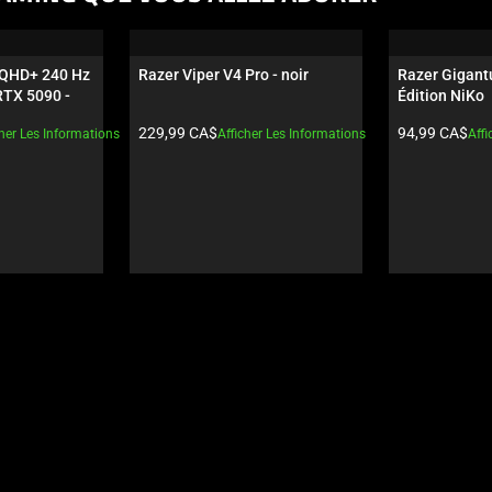
 QHD+ 240 Hz 
Razer Viper V4 Pro - noir
Razer Gigantu
TX 5090 - 
Édition NiKo
Prix du produit:
Prix du produi
229,99 CA$
94,99 CA$
cher Les Informations
Afficher Les Informations
Affi