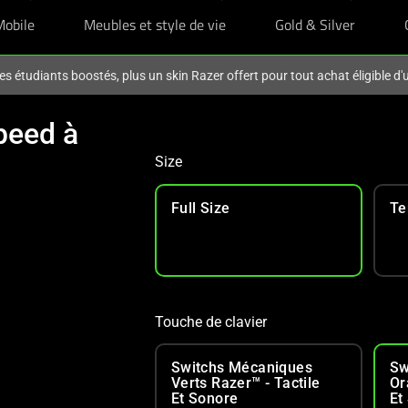
Mobile
Meubles et style de vie
Gold & Silver
es étudiants boostés, plus un skin Razer offert pour tout achat éligible d
peed à
Size
Full Size
Te
Touche de clavier
Switchs Mécaniques
Sw
Verts Razer™ - Tactile
Or
Et Sonore
Et