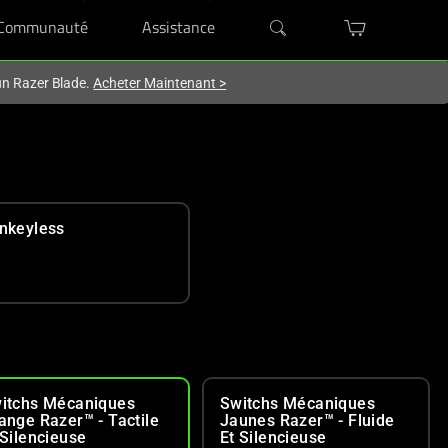
Communauté
Assistance
'un Razer Blade.
Acheter Maintenant
>
nkeyless
itchs Mécaniques
Switchs Mécaniques
ange Razer™ - Tactile
Jaunes Razer™ - Fluide
 Silencieuse
Et Silencieuse