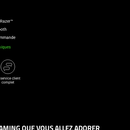
 Razer™
ooth
 commande
niques
service client
complet
AMING QUE VOUS ALLEZ ADORER