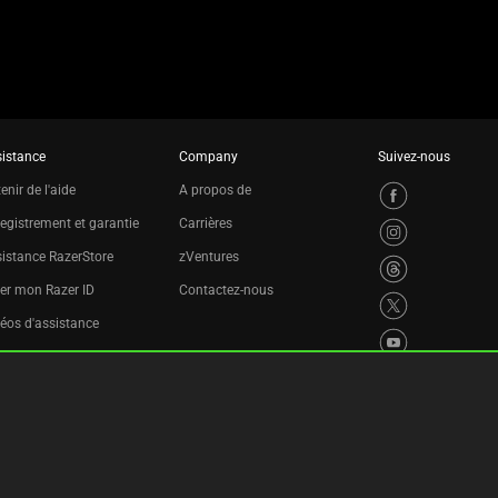
istance
Company
Suivez-nous
enir de l'aide
A propos de
egistrement et garantie
Carrières
istance RazerStore
zVentures
er mon Razer ID
Contactez-nous
éos d'assistance
ogramme de recyclage
laration d'accessibilité