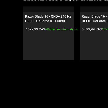
is
a
carousel.
Razer Blade 16 - QHD+ 240 Hz 
Razer Blade 16 -
Use
OLED - GeForce RTX 5090 - 
OLED - GeForce R
Next
noir
noir
Prix du produit:
Prix du produit:
7 699,99 CA$
6 699,99 CA$
Afficher Les Informations
Affi
and
Previous
buttons
to
navigate,
or
jump
to
a
slide
using
the
slide
dots.