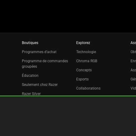
Boutiques
Explorez
Ass
Programmes d’achat
Technologie
Obt
Programme de commandes
Chroma RGB
Enr
groupées
Concepts
Ass
Éducation
Esports
Gér
Seulement chez Razer
Collaborations
Vid
Razer Silver
Pr
Filiale
Déc
Bulletin d’informations