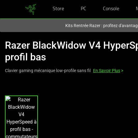
Store
PC
Console
Vous êtes actuellement sur le site
Canada
.
Kits Rentrée Razer : profitez d'avantag
Razer BlackWidow V4 HyperS
profil bas
Clavier gaming mécanique low-profile sans fil
En Savoir Plus
>
This
is
a
carousel
with
one
large
image