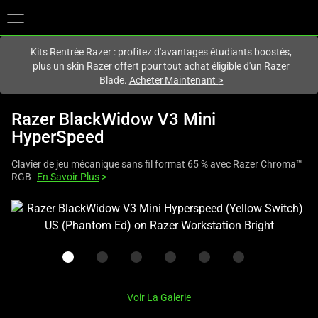
Vous êtes actuellement sur le site
Canada
.
Kits Rentrée Razer : profitez d'avantages étudiants boostés,
plus un skin Razer offert pour tout achat éligible d'un Razer
Blade.
Acheter Maintenant
>
Razer BlackWidow V3 Mini
HyperSpeed
Clavier de jeu mécanique sans fil format 65 % avec Razer Chroma™
RGB
En Savoir Plus
>
This
is
a
carousel
with
one
Voir La Galerie
large