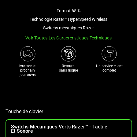
image
Format 65 %
and
a
Technologie Razer™ HyperSpeed Wireless
track
Switchs mécaniques Razer
of
Voir Toutes Les Caractéristiques Techniques
thumbnails
below.
Select
any
Livraison au 
Retours 

Un service client
of
prochain 

sans risque
complet
jour ouvré
the
image
buttons
to
change
Touche de clavier
the
main
Switchs Mécaniques Verts Razer™ - Tactile
image
Et Sonore
above.