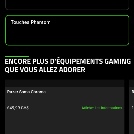
Touches Phantom
This
ENCORE PLUS D’ÉQUIPEMENTS GAMING
is
QUE VOUS ALLEZ ADORER
a
carousel.
Use
Razer Soma Chroma
R
Next
and
Prix du produit:
P
649,99 CA$
1
Afficher Les Informations
Previous
buttons
to
navigate,