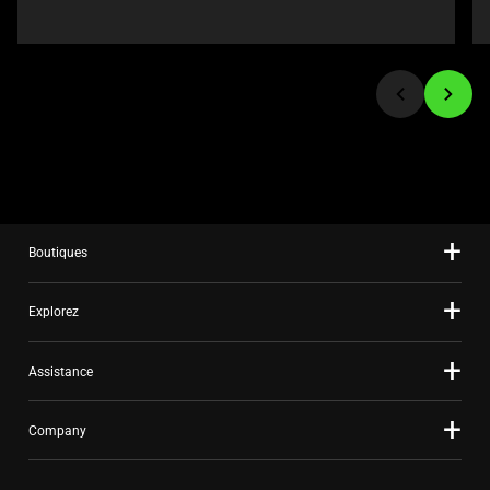
or
jump
to
a
slide
using
the
slide
dots.
Boutiques
Explorez
Assistance
Company