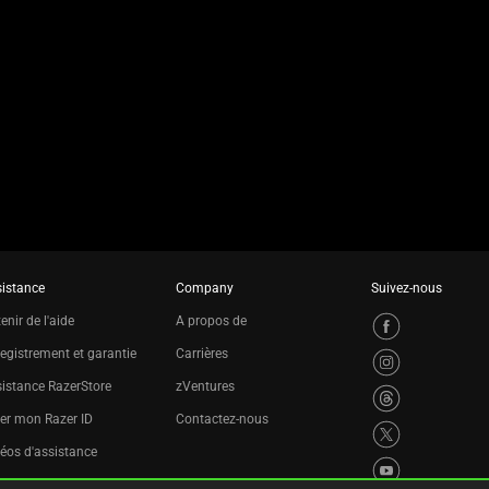
istance
Company
Suivez-nous
enir de l'aide
A propos de
egistrement et garantie
Carrières
istance RazerStore
zVentures
er mon Razer ID
Contactez-nous
éos d'assistance
ogramme de recyclage