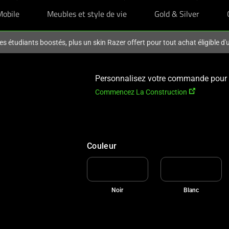
Mobile
Meubles et style de vie
Gold & Silver
es étudiants boostés, plus un skin Razer offert pour tout achat éligible d
Personnalisez votre commande pour l
Commencez La Construction
Couleur
Noir
Blanc