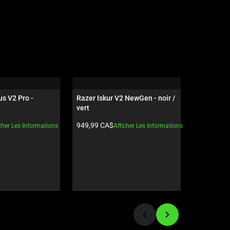
s V2 Pro - 
Razer Iskur V2 NewGen - noir / 
Razer Hun
vert
- US - noir
t:
Prix du produit:
Prix du pro
949,99 CA$
339,99 C
cher Les Informations
Afficher Les Informations