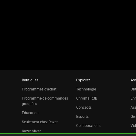
slide
using
the
slide
dots.
Boutiques
Explorez
Ass
Programmes d’achat
Technologie
Obt
Programme de commandes
Chroma RGB
Enr
groupées
Concepts
Ass
Éducation
Esports
Gér
Seulement chez Razer
Collaborations
Vid
Razer Silver
Pr