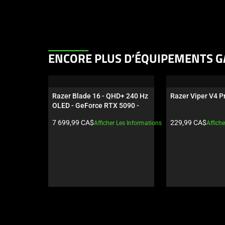
This
ENCORE PLUS D’ÉQUIPEMENTS G
is
a
carousel.
Razer Blade 16 - QHD+ 240 Hz 
Razer Viper V4 Pr
Use
OLED - GeForce RTX 5090 - 
Next
noir
Prix du produit:
Prix du produit:
7 699,99 CA$
229,99 CA$
Afficher Les Informations
Affich
and
Previous
buttons
to
navigate,
or
jump
to
a