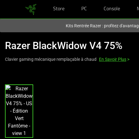
Store
PC
Console
Vous êtes actuellement sur le site
Canada
.
Kits Rentrée Razer : profitez d'avantag
Razer BlackWidow V4 75%
Clavier gaming mécanique remplaçable à chaud
En Savoir Plus
>
This
is
a
carousel
with
one
large
image
and