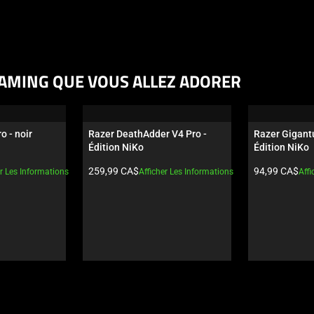
AMING QUE VOUS ALLEZ ADORER
o - noir
Razer DeathAdder V4 Pro - 
Razer Gigantu
Édition NiKo
Édition NiKo
Prix du produit:
Prix du produi
259,99 CA$
94,99 CA$
er Les Informations
Afficher Les Informations
Affi