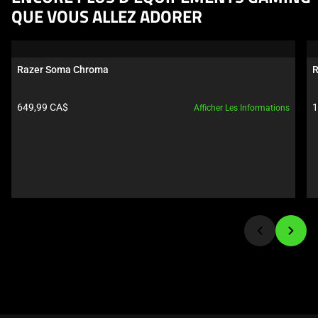
is
QUE VOUS ALLEZ ADORER
a
carousel.
Use
Razer Soma Chroma
R
Next
and
Prix du produit:
P
649,99 CA$
1
Afficher Les Informations
Previous
buttons
to
navigate,
or
jump
to
a
slide
using
the
slide
dots.