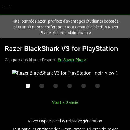
Vous êtes actuellement sur le site
Canada
.
Kits Rentrée Razer : profitez d'avantages étudiants boostés,
plus un skin Razer offert pour tout achat éligible d'un Razer
Blade.
Acheter Maintenant
>
Razer BlackShark V3 for PlayStation
Casque sans fil pour l’esport
En Savoir Plus
>
This
is
a
carousel
with
Voir La Galerie
one
large
image
Razer HyperSpeed Wireless 2e génération
and
Haut-parleurs en titane de 50 mm Razer™ TriForce de 2e gen