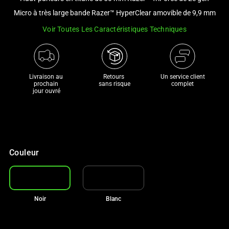
a
Micro à très large bande Razer™ HyperClear amovible de 9,9 mm
track
Voir Toutes Les Caractéristiques Techniques
of
thumbnails
below.
Select
Livraison au 
Retours 

Un service client
any
prochain 

sans risque
complet
jour ouvré
of
the
image
buttons
to
Couleur
change
the
main
image
Noir
Blanc
above.