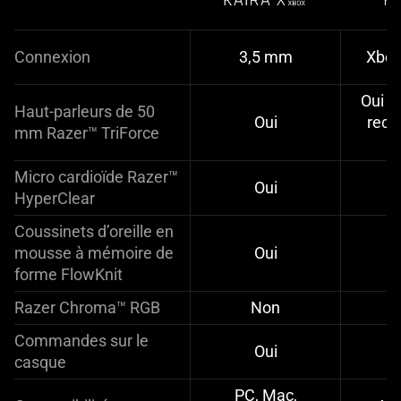
Connexion
3,5 mm
Xbox
Oui 
Haut-parleurs de 50
Oui
reco
mm Razer™ TriForce
t
Micro cardioïde Razer™
Oui
HyperClear
Coussinets d’oreille en
mousse à mémoire de
Oui
forme FlowKnit
Razer Chroma™ RGB
Non
Commandes sur le
Oui
casque
PC, Mac,