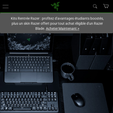
Vous êtes actuellement sur le site
Canada
.
Kits Rentrée Razer : profitez d'avantages étudiants boostés,
plus un skin Razer offert pour tout achat éligible d'un Razer
Blade.
Acheter Maintenant
>