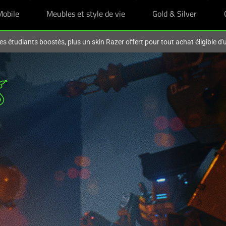
Mobile
Meubles et style de vie
Gold & Silver
es étudiants boostés, plus un skin Razer offert pour tout achat éligible d