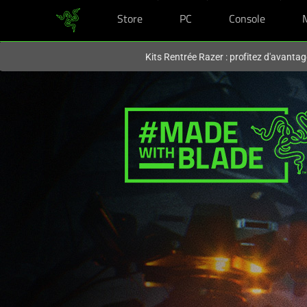
Store
PC
Console
Vous êtes actuellement sur le site
Canada
.
Kits Rentrée Razer : profitez d'avantag