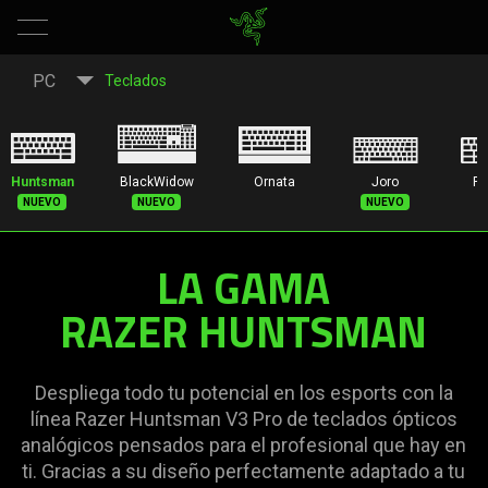
Teclado
PC
Teclados
gaming
óptico
Huntsman
BlackWidow
Ornata
Joro
Pr
Nuevo
Nuevo
Nuevo
-
LA GAMA
línea
RAZER HUNTSMAN
Razer
Huntsman
Despliega todo tu potencial en los esports con la
línea Razer Huntsman V3 Pro de teclados ópticos
V3
analógicos pensados para el profesional que hay en
ti. Gracias a su diseño perfectamente adaptado a tu