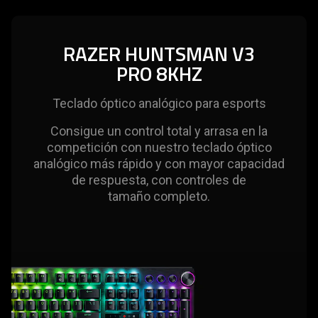
additional
below
information.
will
RAZER HUNTSMAN V3
update
PRO 8KHZ
the
content
of
Teclado óptico analógico para esports
this
Consigue un control total y arrasa en la
page.
competición con nuestro teclado óptico
analógico más rápido y con mayor capacidad
de respuesta, con controles de
tamaño completo.