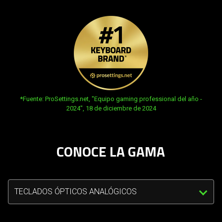
not
needed:
The
visuals
in
this
video
animation
opens in new tab:
*Fuente: ProSettings.net, "Equipo gaming professional del año -
only
2024", 18 de diciembre de 2024
support
what
is
CONOCE LA GAMA
spoken;
the
visuals
Triggering
do
the
not
select
provide
menu