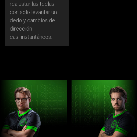
reajustar las teclas
con solo levantar un
dedo y cambios de
dirección
casi instantáneos.
This
is
a
carousel
with
panning
animation.
Use