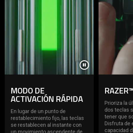
The
visuals
in
this
video
animation
only
support
what
is
spoken;
the
MODO DE
RAZER™
visuals
ACTIVACIÓN RÁPIDA
do
Prioriza la 
not
dos teclas 
En lugar de un punto de
provide
tener que sol
restablecimiento fijo, las teclas
additional
Disfruta de
se restablecen al instante con
information.
capacidad d
un movimiento ascendente de