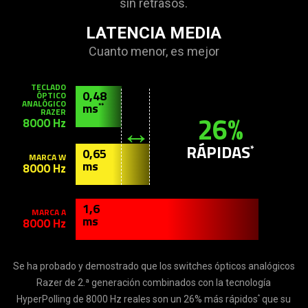
sin retrasos.
LATENCIA MEDIA
Cuanto menor, es mejor
TECLADO
0,48
ÓPTICO
ANALÓGICO
ms
**
RAZER
26%
8000 Hz
RÁPIDAS
*
0,65
MARCA W
ms
8000 Hz
1,6
MARCA A
ms
8000 Hz
Se ha probado y demostrado que los switches ópticos analógicos
Razer de 2.ª generación combinados con la tecnología
*
HyperPolling de 8000 Hz reales son un 26% más rápidos
que su