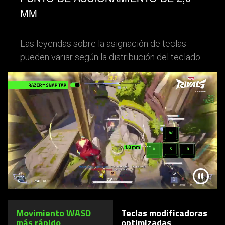
MM
Las leyendas sobre la asignación de teclas
pueden variar según la distribución del teclado.
This
is
a
carousel.
Use
the
control
buttons
to
display
the
related
Movimiento WASD
Teclas modificadoras
más rápido
optimizadas
slide.