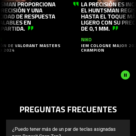
OPORCIONA
LA PRECISIÓN ES INCREÍBLE.
the
 Y UNA
EL HUNTSMAN REGISTRA
Play
 RESPUESTA
HASTA EL TOQUE MÁS
and
EN
LIGERO CON SU PRECISIÓN
DE 0,1 MM.
Pause
button
NIKO
to
ORANT MASTERS
IEM COLOGNE MAJOR 2026
start
CHAMPION
and
stop
the
animation.
PREGUNTAS FRECUENTES
¿Puedo tener más de un par de teclas asignadas