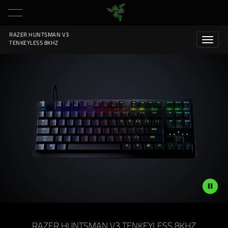
RAZER HUNTSMAN V3
TENKEYLESS 8KHZ
Description
not
RAZER HUNTSMAN V3 TENKEYLESS 8KHZ