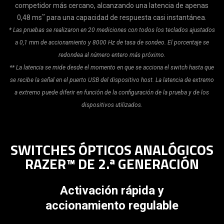
competidor más cercano, alcanzando una latencia de apenas
**
0,48 ms
para una capacidad de respuesta casi instantánea.
* Las pruebas se realizaron en 20 mediciones con todos los teclados ajustados
a 0,1 mm de accionamiento y 8000 Hz de tasa de sondeo. El porcentaje se
redondea al número entero más próximo.
** La latencia se mide desde el momento en que se acciona el switch hasta que
se recibe la señal en el puerto USB del dispositivo host. La latencia de extremo
a extremo puede diferir en función de la configuración de la prueba y de los
dispositivos utilizados.
SWITCHES ÓPTICOS ANALÓGICOS
RAZER™ DE 2.ª GENERACIÓN
Activación rápida y
accionamiento regulable