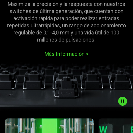
Maximiza la precisión y la respuesta con nuestros
switches de última generación, que cuentan con
activación rápida para poder realizar entradas
repetidas ultrarrápidas, un rango de accionamiento
regulable de 0,1-4,0 mm y una vida útil de 100
millones de pulsaciones.
Más Información
>
Description
This is a carousel with highlighted items. Use the Previous and N
not
needed: