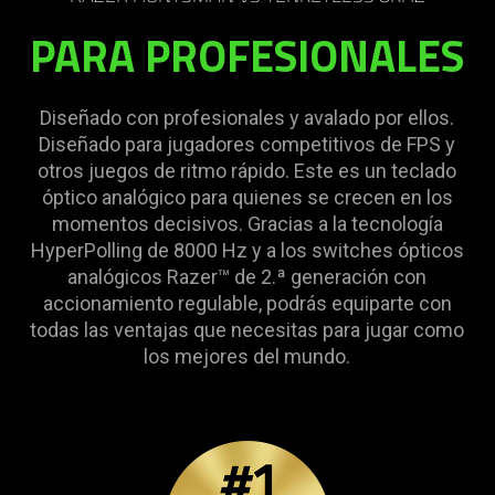
needed:
PARA PROFESIONALES
The
visuals
in
Diseñado con profesionales y avalado por ellos.
this
Diseñado para jugadores competitivos de FPS y
video
otros juegos de ritmo rápido. Este es un teclado
animation
óptico analógico para quienes se crecen en los
only
momentos decisivos. Gracias a la tecnología
support
HyperPolling de 8000 Hz y a los switches ópticos
what
analógicos Razer™ de 2.ª generación con
is
accionamiento regulable, podrás equiparte con
spoken;
todas las ventajas que necesitas para jugar como
the
los mejores del mundo.
visuals
do
not
provide
additional
information.