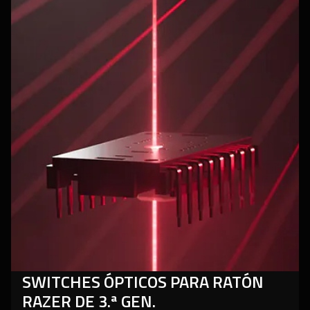
more
-
switches
ópticos
para
ratón
razer
de
3.ª
gen.
SWITCHES ÓPTICOS PARA RATÓN
RAZER DE 3.ª GEN.