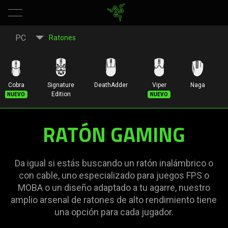
Ratones
PC
Ratones
gaming
Razer:
Cobra
Signature
DeathAdder
Viper
Naga
B
Nuevo
Nuevo
Edition
ratones
RATÓN GAMING
inalámbricos,
ratones
Da igual si estás buscando un ratón inalámbrico o
ergonómicos
con cable, uno especializado para juegos FPS o
MOBA o un diseño adaptado a tu agarre, nuestro
y
amplio arsenal de ratones de alto rendimiento tiene
una opción para cada jugador.