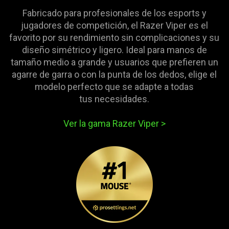
visuals
Fabricado para profesionales de los esports y
in
jugadores de competición, el Razer Viper es el
this
favorito por su rendimiento sin complicaciones y su
video
diseño simétrico y ligero. Ideal para manos de
animation
tamaño medio a grande y usuarios que prefieren un
only
agarre de garra o con la punta de los dedos, elige el
support
modelo perfecto que se adapte a todas
what
tus necesidades.
is
spoken;
Ver la gama Razer Viper
>
the
visuals
do
not
provide
additional
information.