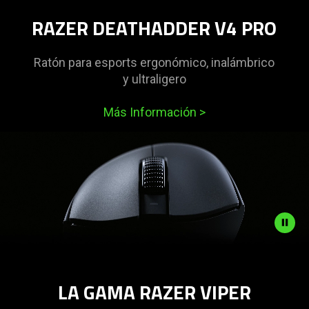
support
what
RAZER DEATHADDER V4 PRO
is
spoken;
Ratón para esports ergonómico, inalámbrico
the
y ultraligero
visuals
do
Más Información
>
not
provide
additional
information.
Description
not
LA GAMA RAZER VIPER
needed:
The