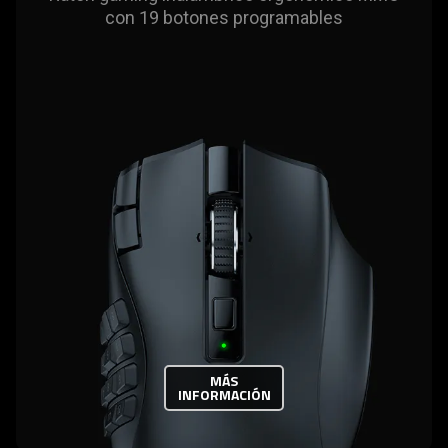
con 19 botones programables
MÁS
INFORMACIÓN