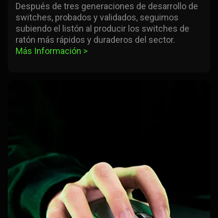
Después de tres generaciones de desarrollo de
switches, probados y validados, seguimos
subiendo el listón al producir los switches de
ratón más rápidos y duraderos del sector.
Más Información 
>
learn
more
-
razer
hyperspeed
wireless