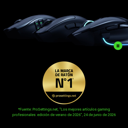
mucho
más,
diseñados
para
jugar
Description
not
needed:
The
visuals
in
this
video
opens in new tab:
*Fuente: ProSettings.net, "Los mejores artículos gaming
animation
profesionales: edición de verano de 2026", 24 de junio de 2026
only