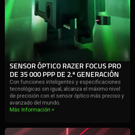
de
35 000 ppp
de
2.ª
generación
SENSOR ÓPTICO RAZER FOCUS PRO
DE 35 000 PPP DE 2.ª GENERACIÓN
Con funciones inteligentes y especificaciones
tecnológicas sin igual, alcanza el máximo nivel
de precisión con el sensor óptico más preciso y
avanzado del mundo.
Más Información 
>
learn