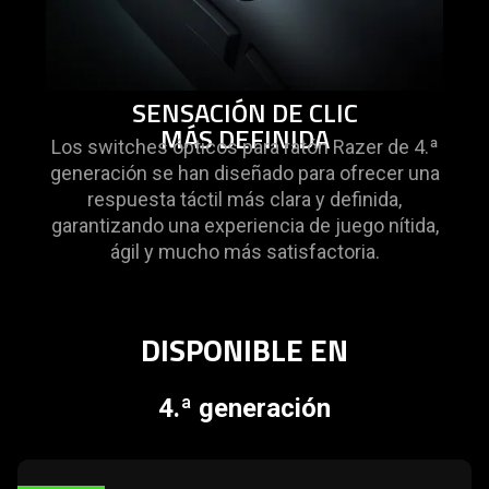
SENSACIÓN DE CLIC
MÁS DEFINIDA
Los switches ópticos para ratón Razer de 4.ª
generación se han diseñado para ofrecer una
respuesta táctil más clara y definida,
garantizando una experiencia de juego nítida,
ágil y mucho más satisfactoria.
DISPONIBLE EN
4.ª generación
learn