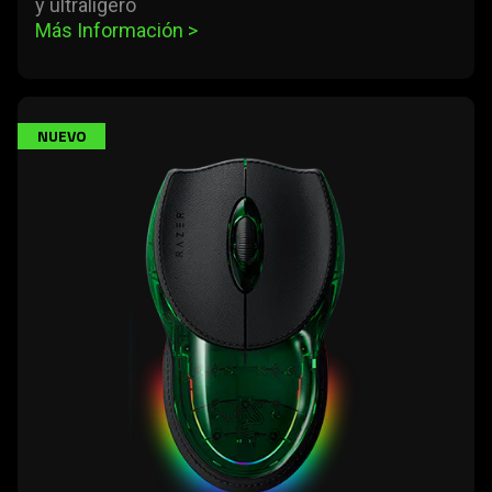
y ultraligero
Más Información 
>
learn
NUEVO
more
-
razer
boomslang
20th
anniversary
edition