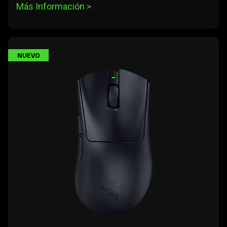
Más Información 
>
learn
NUEVO
more
-
razer
deathadder
v3
hyperspeed