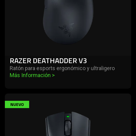
RAZER DEATHADDER V3
Ratón para esports ergonómico y ultraligero
Más Información 
>
learn
NUEVO
more
-
razer
deathadder