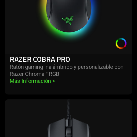
RAZER COBRA PRO
Ratón gaming inalámbrico y personalizable con
Razer Chroma™ RGB
Más Información 
>
learn
more
-
razer
cobra