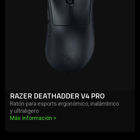
v4
pro
RAZER DEATHADDER V4 PRO
Ratón para esports ergonómico, inalámbrico
y ultraligero
Más Información 
>