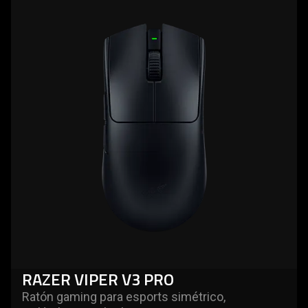
more
-
razer
viper
v3
pro
RAZER VIPER V3 PRO
Ratón gaming para esports simétrico,