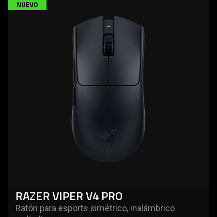
NUEVO
more
-
razer
viper
v4
pro
RAZER VIPER V4 PRO
Ratón para esports simétrico, inalámbrico