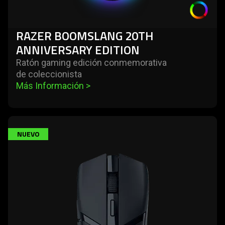
RAZER BOOMSLANG 20TH
ANNIVERSARY EDITION
Ratón gaming edición conmemorativa
de coleccionista
Más Información 
>
learn
NUEVO
more
-
razer
cobra
hyperspeed