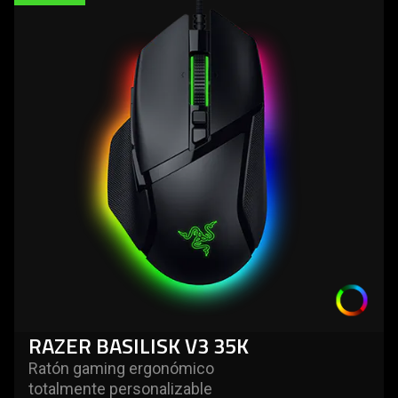
-
razer
basilisk
v3
35k
RAZER BASILISK V3 35K
Ratón gaming ergonómico
totalmente personalizable