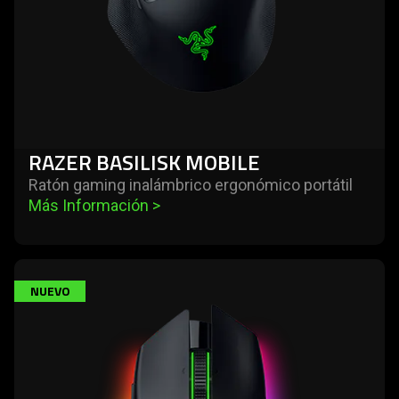
RAZER BASILISK MOBILE
Ratón gaming inalámbrico ergonómico portátil
Más Información 
>
learn
NUEVO
more
-
razer
basilisk
v3