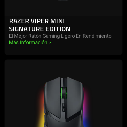
RAZER VIPER MINI
SIGNATURE EDITION
El Mejor Ratón Gaming Ligero En Rendimiento
Más Información 
>
learn
more
-
razer
cobra
pro