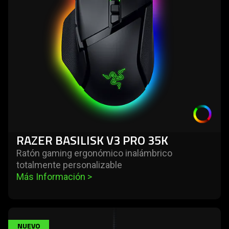
pro
35k
RAZER BASILISK V3 PRO 35K
Ratón gaming ergonómico inalámbrico
totalmente personalizable
Más Información 
>
learn
NUEVO
more