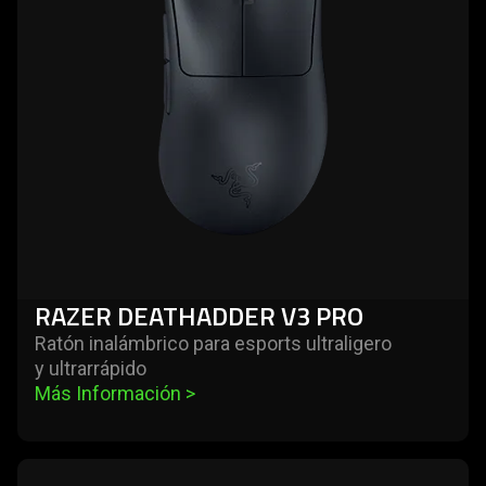
v3
pro
RAZER DEATHADDER V3 PRO
Ratón inalámbrico para esports ultraligero
y ultrarrápido
Más Información 
>
learn