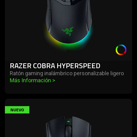
RAZER COBRA HYPERSPEED
Ratón gaming inalámbrico personalizable ligero
Más Información 
>
learn
NUEVO
more
-
razer
deathadder