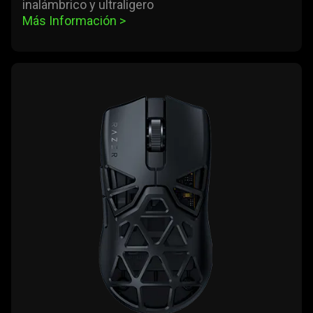
inalámbrico y ultraligero
Más Información 
>
learn
more
-
razer
viper
mini
signature
edition