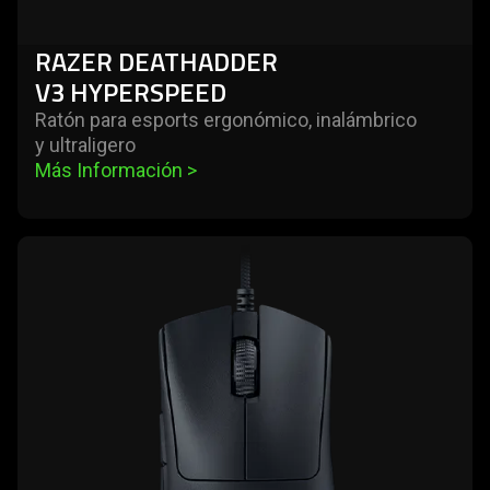
RAZER DEATHADDER
V3 HYPERSPEED
Ratón para esports ergonómico, inalámbrico
y ultraligero
Más Información 
>
learn
more
-
razer
deathadder
v3