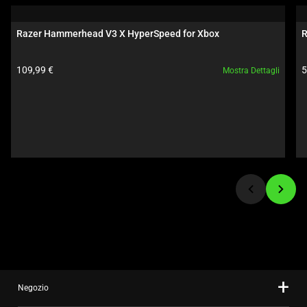
carousel.
Use
Razer Hammerhead V3 X HyperSpeed for Xbox
R
Next
and
Prezzo prodotto:
P
109,99 €
5
Mostra Dettagli
Previous
buttons
to
navigate,
or
jump
to
a
slide
using
the
slide
dots.
Negozio