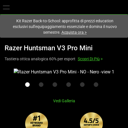
Al momento sei sul sito in:
Italy (Italia)
.
Kit Razer Back-to-School: approfitta di prezzi education
esclusivi sull'equipaggiamento essenziale e domina il nuovo
semestre.
Acquista ora
>
Razer Huntsman V3 Pro Mini
Tastiera ottica analogica 60% per esport
Scopri Di Più
>
This
is
a
carousel
with
Vedi Galleria
one
large
image
and