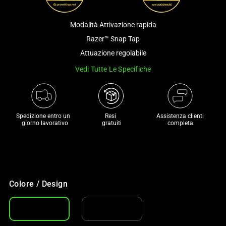
a
track
Modalità Attivazione rapida
of
Razer™ Snap Tap
thumbnails
Attuazione regolabile
below.
Select
Vedi Tutte Le Specifiche
any
of
the
Spedizione entro un 

Resi 

Assistenza clienti
image
 giorno lavorativo
 gratuiti
completa
buttons
to
change
the
main
Colore / Design
image
above.