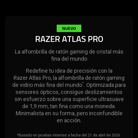
The
visuals
in
this
NUEVO
video
RAZER ATLAS PRO
animation
only
La alfombrilla de ratón gaming de cristal más
support
fina del mundo
what
is
Redefine tu idea de precisión con la
spoken;
Razer Atlas Pro, la alfombrilla de ratón gaming
the
de vidrio más fina del mundo
. Optimizada para
*
sensores ópticos, consigue deslizamientos
visuals
sin esfuerzo sobre una superficie ultrasuave
do
de 1,9 mm, tan fina como una moneda.
not
Minimalista en su forma, pero inconfundible
provide
en acción.
additional
information.
*
Basado en pruebas internas a fecha del 21 de abril de 2026.