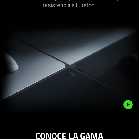
de
resistencia a tu ratón.
vidrio
Description
not
CONOCE LA GAMA
needed: