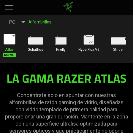
Gama
PC
Alfombrillas
Razer
Atlas
Atlas
Goliathus
Firefly
HyperFlux V2
Strider
Nuevo
de
LA GAMA RAZER ATLAS
alfombrillas
de
Concéntrate solo en apuntar con nuestras
ratón
alfombrillas de ratón gaming de vidrio, diseñadas
con vidrio templado de primera calidad para
gaming
proporcionar una gran duración. Mantente en la zona
con una superficie ultralisa optimizada para
sensores ópticos y que prácticamente no opone