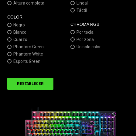
Altura completa
Lineal
Táctil
COLOR
CHROMA RGB
Negro
Blanco
Por tecla
Cuarzo
Por zona
Phantom Green
Un solo color
Phantom White
Esports Green
RESTABLECER