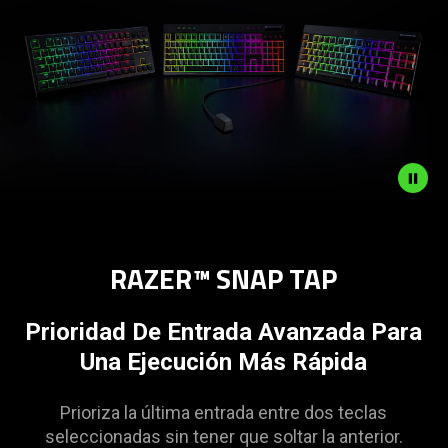
Description
not
RAZER™ SNAP TAP
needed:
The
visuals
Prioridad De Entrada Avanzada Para
in
Una Ejecución Más Rápida
this
video
Prioriza la última entrada entre dos teclas
animation
seleccionadas sin tener que soltar la anterior.
only