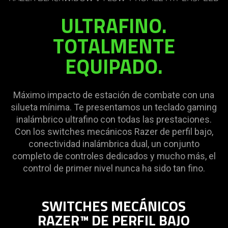
needed:
ULTRAFINO.
The
visuals
TOTALMENTE
in
EQUIPADO.
this
video
animation
only
Máximo impacto de estación de combate con una
support
silueta mínima. Te presentamos un teclado gaming
what
inalámbrico ultrafino con todas las prestaciones.
is
Con los switches mecánicos Razer de perfil bajo,
spoken;
conectividad inalámbrica dual, un conjunto
the
completo de controles dedicados y mucho más, el
visuals
control de primer nivel nunca ha sido tan fino.
do
not
SWITCHES MECÁNICOS
provide
RAZER™ DE PERFIL BAJO
additional
information.