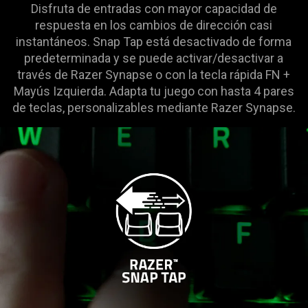
Disfruta de entradas con mayor capacidad de
support
respuesta en los cambios de dirección casi
what
instantáneos. Snap Tap está desactivado de forma
is
predeterminada y se puede activar/desactivar a
spoken;
través de Razer Synapse o con la tecla rápida FN +
the
Mayús Izquierda. Adapta tu juego con hasta 4 pares
visuals
de teclas, personalizables mediante Razer Synapse.
do
not
provide
additional
information.