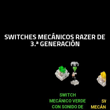
SWITCHES MECÁNICOS RAZER DE
3.ª GENERACIÓN
SWITCH
MECÁNICO VERDE
SWI
CON SONIDO DE
MECÁNIC