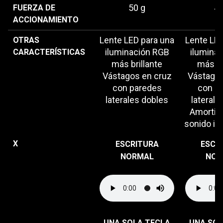
50 g
45
FUERZA DE
ACCIONAMIENTO
Lente LED para una
Lente LED
OTRAS
iluminación RGB
ilumina
CARACTERÍSTICAS
más brillante
más br
Vástagos en cruz
Vástagos
con paredes
con p
laterales dobles
laterale
Amortig
sonido in
X
ESCRITURA
ESCR
NORMAL
NOR
UNA SOLA TECLA
UNA SOL