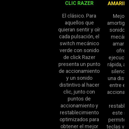
CLIC RAZER
AMARILL
El clásico. Para
Mejora
aquellos que
amortigu
quieran sentir y oír
sonido, 
cada pulsación, el
mecánic
switch mecánico
amarill
verde con sonido
ofrec
de click Razer
ejecución
presenta un punto
rápida, a 
de accionamiento
silenci
y un sonido
una dista
distintivo al hacer
entre el
clic, junto con
accionami
puntos de
d
accionamiento y
restable
restablecimiento
este sw
optimizados para
permite p
obtener el mejor
teclas va