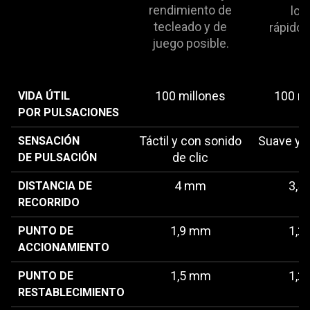
rendimiento de
lo 
tecleado y de
rápido 
juego posible.
100 millones
100 mi
VIDA ÚTIL
POR PULSACIONES
Táctil y con sonido
Suave y s
SENSACIÓN
de clic
DE PULSACIÓN
4 mm
3,5
DISTANCIA DE
RECORRIDO
1,9 mm
1,2
PUNTO DE
ACCIONAMIENTO
1,5 mm
1,2
PUNTO DE
RESTABLECIMIENTO