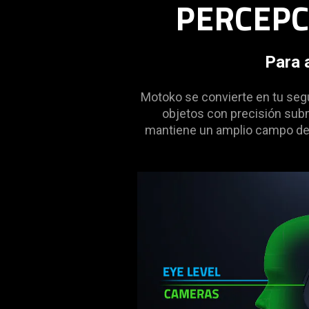
PERCEPC
visuals
in
this
video
Para 
animation
only
Motoko se convierte en tu seg
support
objetos con precisión subm
what
mantiene un amplio campo de a
is
spoken;
the
visuals
do
not
provide
additional
information.