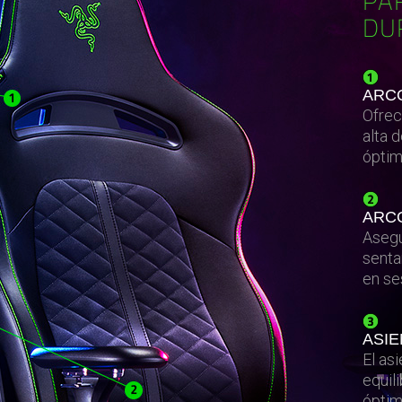
PA
DU
ARCO
Ofrec
alta 
óptim
ARC
Asegu
senta
en se
ASIE
El as
equil
óptim