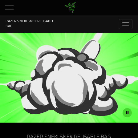
RAZER SNEKI SNEK REUSABLE
BAG
Description
not
RAZER SNEKI SNEK REUSABLE BAG