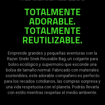
needed:
TOTALMENTE
The
visuals
ADORABLE.
in
TOTALMENTE
this
video
REUTILIZABLE.
animation
only
support
Emprende grandes y pequeñas aventuras con la
what
Razer Sneki Snek Reusable Bag, un colgante para
is
bolso ecológico y supermono que esconde una
spoken;
bolsa de tamaño normal. Fabricado con materiales
the
sostenibles, este adorable compañero es perfecto
visuals
para los recados cotidianos, las compras sorpresa y
do
una vida respetuosa con el planeta. Podrás llevarla
not
con estilo mientras respetas el medio ambiente.
provide
additional
information.