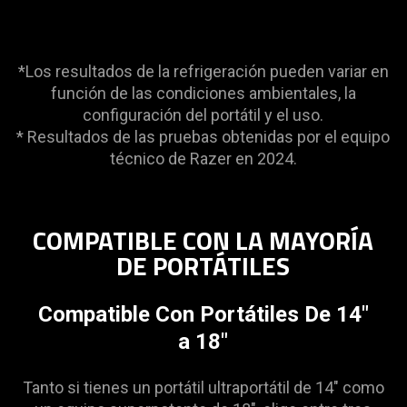
is
spoken;
the
*Los resultados de la refrigeración pueden variar en
visuals
función de las condiciones ambientales, la
do
configuración del portátil y el uso.
not
* Resultados de las pruebas obtenidas por el equipo
provide
técnico de Razer en 2024.
additional
information.
COMPATIBLE CON LA MAYORÍA
DE PORTÁTILES
Compatible Con Portátiles De 14"
a 18"
Tanto si tienes un portátil ultraportátil de 14" como