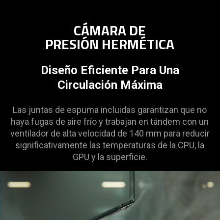
Description
not
CÁMARA DE
needed:
PRESIÓN HERMÉTICA
The
visuals
in
Diseño Eficiente Para Una
this
Circulación Máxima
video
animation
Las juntas de espuma incluidas garantizan que no
only
haya fugas de aire frío y trabajan en tándem con un
support
ventilador de alta velocidad de 140 mm para reducir
what
significativamente las temperaturas de la CPU, la
is
GPU y la superficie.
spoken;
the
visuals
do
not
provide