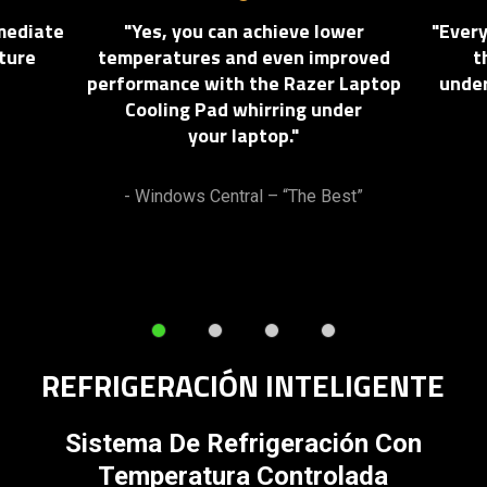
Next
mediate
"Yes, you can achieve lower
"Ever
and
ture
temperatures and even improved
t
Previous
performance with the Razer Laptop
under
buttons
Cooling Pad whirring under
to
your laptop."
navigate,
or
jump
- Windows Central – “The Best”
to
a
slide
using
the
slide
REFRIGERACIÓN INTELIGENTE
dots.
Sistema De Refrigeración Con
Temperatura Controlada