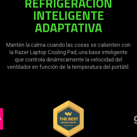
REFRIGERACIÓN
visuals
INTELIGENTE
in
ADAPTATIVA
this
video
animation
only
Mantén la calma cuando las cosas se calienten con
support
la Razer Laptop Cooling Pad, una base inteligente
what
que controla dinámicamente la velocidad del
is
ventilador en función de la temperatura del portátil.
spoken;
the
visuals
do
not
This
provide
is
additional
a
information.
carousel.
Use