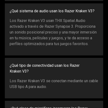
spoken;
the
¿Qué sistema de audio usan los Razer Kraken V3?
visuals
Los Razer Kraken V3 usan THX Spatial Audio
do
activado a través de Razer Synapse 3. Proporciona
not
un sonido posicional preciso y una mayor inmersión
provide
en tu música, películas y juegos, y te da acceso a
additional
perfiles optimizados para tus juegos favoritos.
information.
¿Qué tipo de conectividad usan los Razer
Kraken V3?
Los Razer Kraken V3 se conectan mediante un cable
USB tipo A para audio.