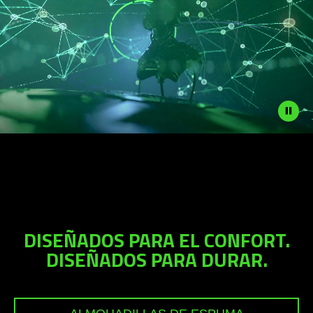
Description
not
needed:
The
visuals
in
DISEÑADOS PARA EL CONFORT.
this
DISEÑADOS PARA DURAR.
video
animation
only