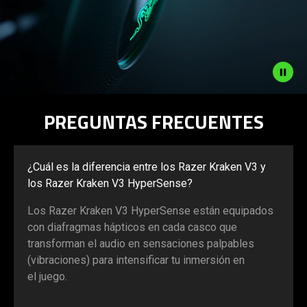
Description
PREGUNTAS FRECUENTES
not
needed:
The
¿Cuál es la diferencia entre los Razer Kraken V3 y
visuals
los Razer Kraken V3 HyperSense?
in
this
Los Razer Kraken V3 HyperSense están equipados
video
con diafragmas hápticos en cada casco que
animation
transforman el audio en sensaciones palpables
only
(vibraciones) para intensificar tu inmersión en
support
el juego.
what
is