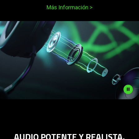
Más Información
>
Description
not
needed:
The
AUDIO POTENTE Y REALISTA.
visuals