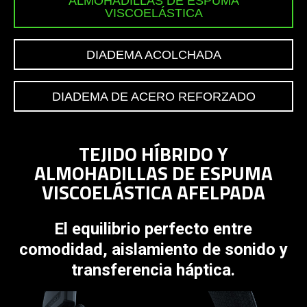
support
ALMOHADILLAS DE ESPUMA
VISCOELÁSTICA
what
is
spoken;
DIADEMA ACOLCHADA
the
visuals
DIADEMA DE ACERO REFORZADO
do
not
provide
TEJIDO HÍBRIDO Y
additional
information.
ALMOHADILLAS DE ESPUMA
VISCOELÁSTICA AFELPADA
El equilibrio perfecto entre
comodidad, aislamiento de sonido y
transferencia háptica.