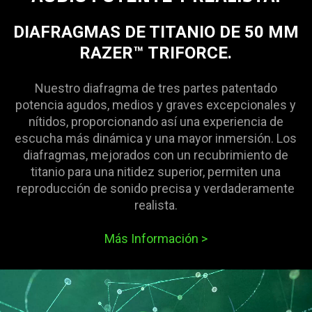
in
this
DIAFRAGMAS DE TITANIO DE 50 MM
video
RAZER™ TRIFORCE.
animation
only
Nuestro diafragma de tres partes patentado
support
potencia agudos, medios y graves excepcionales y
what
nítidos, proporcionando así una experiencia de
is
escucha más dinámica y una mayor inmersión. Los
spoken;
diafragmas, mejorados con un recubrimiento de
the
titanio para una nitidez superior, permiten una
visuals
reproducción de sonido precisa y verdaderamente
do
realista.
not
provide
Más Información
>
additional
information.