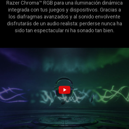
Razer Chroma™ RGB para una iluminación dinámica
support
integrada con tus juegos y dispositivos. Gracias a
what
los diafragmas avanzados y al sonido envolvente
is
disfrutarás de un audio realista: perderse nunca ha
spoken;
sido tan espectacular ni ha sonado tan bien.
the
visuals
do
not
provide
additional
information.