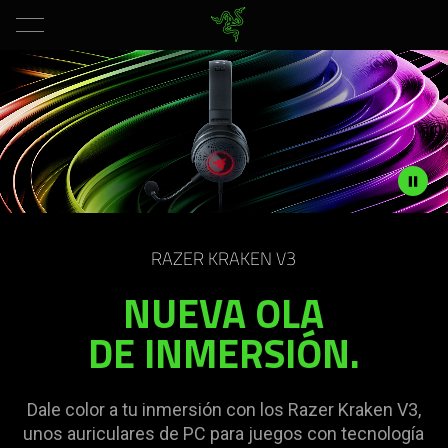
Auriculares
RGB
para
juegos
Description
-
not
RAZER KRAKEN V3
needed:
NUEVA OLA
Razer
The
visuals
DE INMERSIÓN.
Kraken
in
this
V3
video
Dale color a tu inmersión con los Razer Kraken V3,
animation
unos auriculares de PC para juegos con tecnología
only