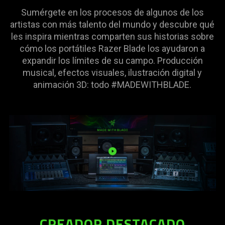
in
Sumérgete en los procesos de algunos de los
this
artistas con más talento del mundo y descubre qué
video
les inspira mientras comparten sus historias sobre
animation
cómo los portátiles Razer Blade los ayudaron a
only
expandir los límites de su campo. Producción
support
musical, efectos visuales, ilustración digital y
what
animación 3D: todo #MADEWITHBLADE.
is
spoken;
the
visuals
do
not
provide
additional
information.
CREADOR DESTACADO