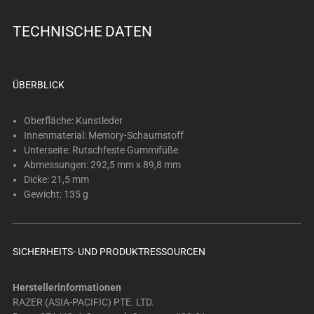
below.
Select
TECHNISCHE DATEN
any
of
the
ÜBERBLICK
image
buttons
Oberfläche: Kunstleder
to
Innenmaterial: Memory-Schaumstoff
change
Unterseite: Rutschfeste Gummifüße
the
Abmessungen: 292,5 mm x 89,8 mm
main
Dicke: 21,5 mm
image
Gewicht: 135 g
above.
SICHERHEITS- UND PRODUKTRESSOURCEN
Herstellerinformationen
RAZER (ASIA-PACIFIC) PTE. LTD.