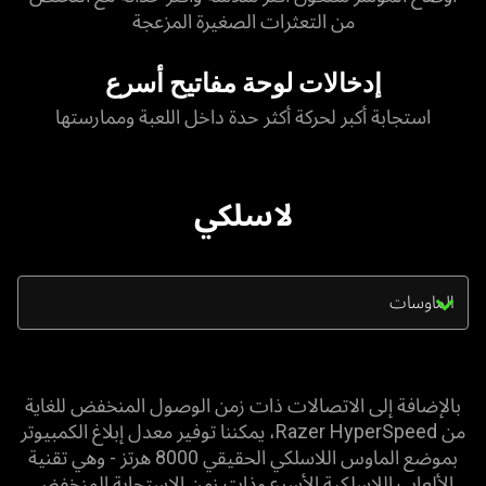
من التعثرات الصغيرة المزعجة
إدخالات لوحة مفاتيح أسرع
استجابة أكبر لحركة أكثر حدة داخل اللعبة وممارستها
لاسلكي
Tr
th
se
m
be
بالإضافة إلى الاتصالات ذات زمن الوصول المنخفض للغاية
wil
من Razer HyperSpeed، يمكننا توفير معدل إبلاغ الكمبيوتر
up
بموضع الماوس اللاسلكي الحقيقي 8000 هرتز - وهي تقنية
th
الألعاب اللاسلكية الأسرع وذات زمن الاستجابة المنخفض