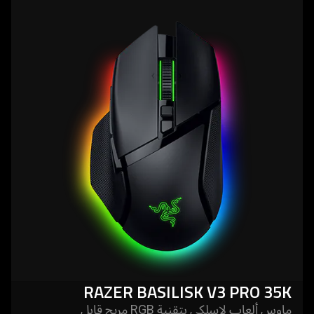
more
-
razer
basilisk
v3
pro
35k
RAZER BASILISK V3 PRO 35K
ماوس ألعاب لاسلكي بتقنية RGB مريح قابل