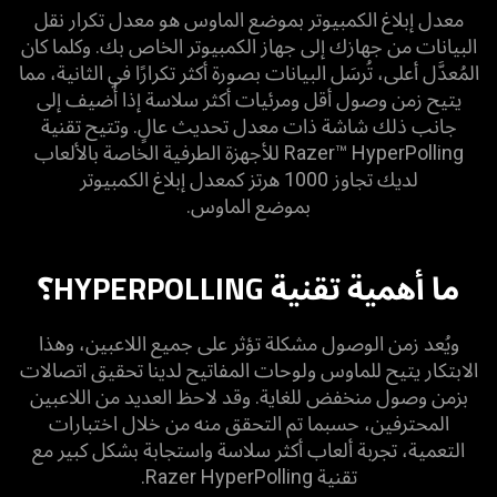
معدل إبلاغ الكمبيوتر بموضع الماوس هو معدل تكرار نقل
البيانات من جهازك إلى جهاز الكمبيوتر الخاص بك. وكلما كان
المُعدَّل أعلى، تُرسَل البيانات بصورة أكثر تكرارًا في الثانية، مما
يتيح زمن وصول أقل ومرئيات أكثر سلاسة إذا أُضيف إلى
جانب ذلك شاشة ذات معدل تحديث عالٍ. وتتيح تقنية
Razer™ HyperPolling للأجهزة الطرفية الخاصة بالألعاب
لديك تجاوز 1000 هرتز كمعدل إبلاغ الكمبيوتر
بموضع الماوس.
ما أهمية تقنية HYPERPOLLING؟
ويُعد زمن الوصول مشكلة تؤثر على جميع اللاعبين، وهذا
الابتكار يتيح للماوس ولوحات المفاتيح لدينا تحقيق اتصالات
بزمن وصول منخفض للغاية. وقد لاحظ العديد من اللاعبين
المحترفين، حسبما تم التحقق منه من خلال اختبارات
التعمية، تجربة ألعاب أكثر سلاسة واستجابة بشكل كبير مع
تقنية Razer HyperPolling.