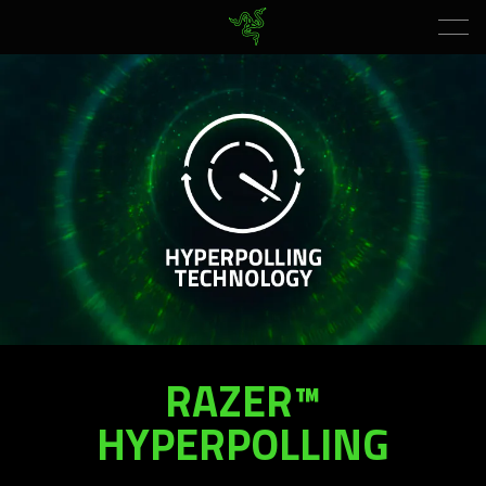
تقنية
الألعاب
Razer
HyperPolling
Wireless
RAZER™
HYPERPOLLING