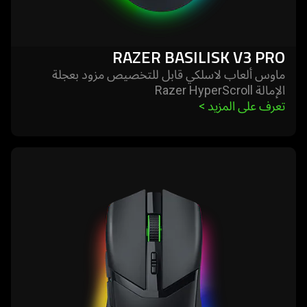
RAZER BASILISK V3 PRO
ماوس ألعاب لاسلكي قابل للتخصيص مزود بعجلة
الإمالة Razer HyperScroll
تعرف على المزيد 
>
learn
more
-
razer
cobra
pro