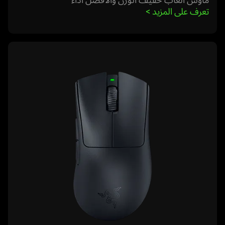
تعرف على المزيد 
>
learn
more
-
razer
deathadder
v3
pro