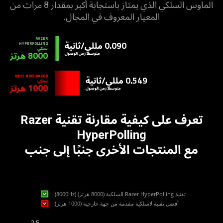
الماوس السلكي الذي يمتاز باستجابة أكبر بمقدار 8 مرات من
th
المعيار المعروف في المجال.
co
of
RAZER
0.090 مللي/ثانية
HYPERPOLLING
th
سلكي
8000 هرتز
متوسط زمن الوصول
pa
BEST NON-RAZER
0.549 مللي/ثانية
سلكي
1000 هرتز
متوسط زمن الوصول
تعرف على كيفية مقارنة تقنية Razer
HyperPolling
مع المنتجات الأخرى جنبًا إلى جنب
تقنية Razer HyperPolling السلكية (8000 هرتز) (8000Hz)
أفضل تقنية لاسلكية مقدمة من جهة خارجية (1000 هرتز)