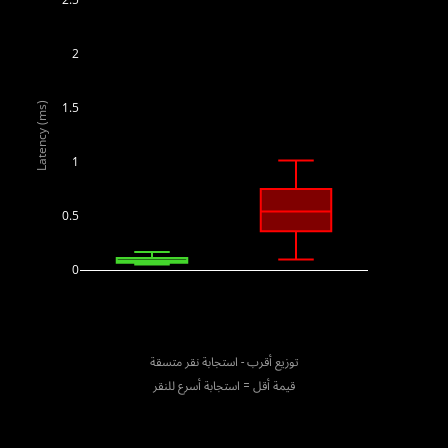
2.5
2
1.5
Latency (ms)
1
0.5
0
توزيع أقرب - استجابة نقر متسقة
قيمة أقل = استجابة أسرع للنقر