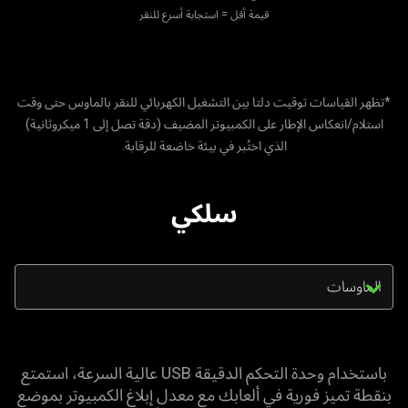
قيمة أقل = استجابة أسرع للنقر
*تظهر القياسات توقيت دلتا بين التشغيل الكهربائي للنقر بالماوس حتى وقت
استلام/انعكاس الإطار على الكمبيوتر المضيف (دقة تصل إلى 1 ميكروثانية)
الذي اختُبر في بيئة خاضعة للرقابة.
سلكي
Tr
th
se
m
be
باستخدام وحدة التحكم الدقيقة USB عالية السرعة، استمتع
wil
بنقطة تميز فورية في ألعابك مع معدل إبلاغ الكمبيوتر بموضع
up