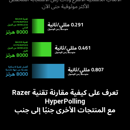
co
الأكثر موثوقية حتى الآن.
of
th
تقنية RAZER
HYPERSPEED
pa
0.291 مللي/ثانية
WIRELESS من الجيل
الثاني
متوسط زمن الوصول
8000 هرتز
تقنية RAZER
HYPERSPEED
0.461 مللي/ثانية
WIRELESS من الجيل
الأول
متوسط زمن الوصول
8000 هرتز
أفضل تقنية لاسلكية
0.807 مللي/ثانية
مقدمة من جهة خارجية
8000 هرتز
متوسط زمن الوصول
تعرف على كيفية مقارنة تقنية Razer
HyperPolling
مع المنتجات الأخرى جنبًا إلى جنب