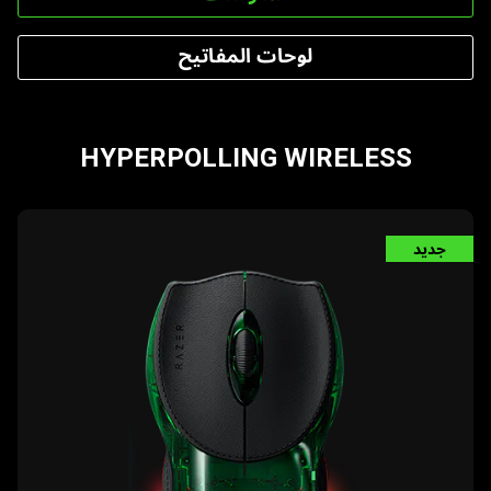
لوحات المفاتيح
HYPERPOLLING WIRELESS
learn
جديد
more
-
razer
boomslang
20th
anniversary
edition