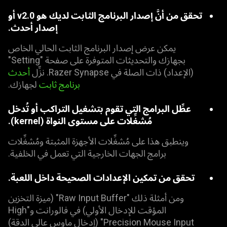
تحقق من أنَّ إصدار البرنامج الثابت لديك هو v2.0 أو
إصدار أحدث.
يمكن عرض إصدار البرنامج الثابت الحالي الخاص
بجهازك والتحديثات المتوفرة على صفحة "Setting"
(الإعداد) ذات الصلة في Razer Synapse. نزِّل
أحدث
برنامج ثابت
لجهازك.
عطِّل البرامج التي تقوم بتشغيل التراكب أو تُدخل
مُشغِّلات على مستوى النواة (kernel).
وينطبق هذا على مُشغِّلات الأجهزة المثبتة ومُشغِّلات
برامج الجهات الخارجية التي تعمل في الخلفية.
تحقق من تمكين الإعدادات الصحيحة داخل اللعبة.
ومن أمثلة ذلك "Raw Input Buffer" (ميزة التخزين
المؤقت للإدخال الأولي) في فالورانت و"High
Precision Mouse Input" (إدخال ماوس عالي الدقة)