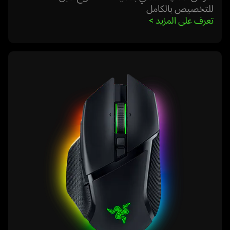
للتخصيص بالكامل
تعرف على المزيد 
>
learn
more
-
razer
basilisk
v3
pro