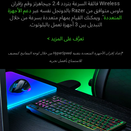
Wireless فائقة السرعة بتردد 2.4 جيجاهرتز وقم بإقران
ماوس متوافق من Razer بالدونجل نفسه عبر
دعم الأجهزة
المتعددة
. ويمكنك القيام بمهام متعددة بسرعة من خلال
*
التبديل بين 3 أجهزة تعمل بالبلوتوث.
تعرَّف على المزيد >‏
*إعداد إقران الأجهزة المتعددة بتقنية HyperSpeed من خلال لوحة المفاتيح كمضيف
للاستمتاع بأفضل تجربة