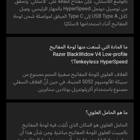
بالوضع اللاسلكي، عيّن مفتاح الطاقة على "لاسلكي" وتحقق
من توصيل دونجل HyperSpeed بالجهاز الرئيسي. وصِل
كابل USB Type A إلى Type C المرفق لمواصلة شحن لوحة
المفاتيح أثناء استخدامها لاسلكيًا.
ما المادة التي صُنعت منها لوحة المفاتيح
Razer BlackWidow V4 Low-profile
Tenkeyless HyperSpeed؟
الغلاف العلوي للوحة المفاتيح صغيرة الحجم مصنوع من
سبيكة الألومنيوم 5052 المتينة، في حين أنَّ الغلاف السفلي
مصنوع باستخدام أكريلونتريل بوتادين ستايرين.
ما هو الحامل العلوي؟
الحامل العلوي هو المكان الذي تُثبّت فيه لوحة المفاتيح
بالمبيت العلوي للوحة المفاتيح مباشرة. ومن شأن هذا أن
يوفر تجربة كتابة متسقة على أي جزء من لوحة المفاتيح مع