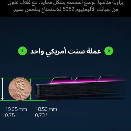
بزاوية مناسبة لوضع المعصم بشكل محايد، مع غلاف علوي
من سبائك الألومنيوم 5052 للاستمتاع بملمس مميز.
عملة سنت أمريكي واحد
 alongside a product with measurement indicators
19.05 mm
18.50 mm
0.75 "
0.73 "