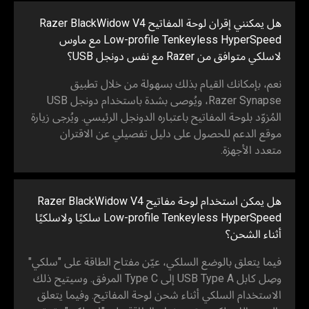
هل يمكنني إقران لوحة المفاتيح Razer BlackWidow V4
Low-profile Tenkeyless HyperSpeed مع ماوس
لاسلكي متوافق من Razer مع نفس دونجل USB؟
نعم، بإمكانك القيام بذلك بسهولة من خلال تطبيق
Razer Synapse، ويُوصى بشدة باستخدام دونجل USB
المُزوّد بلوحة المفاتيح باعتباره الدونجل الرئيسي. ويُرجى زيارة
موقع الدعم للحصول على دليل تفصيلي عن الاقتران
متعدد الأجهزة.
هل يمكن استخدام لوحة مفاتيح Razer BlackWidow V4
Low-profile Tenkeyless HyperSpeed سلكيًا ولاسلكيًا
أثناء الشحن؟
فيما يتعلق بالوضع السلكي، عيّن مفتاح الطاقة على "سلكي"
وصِل كابل USB Type A إلى Type C المرفق. وسيتيح ذلك
الاستخدام السلكي أثناء شحن لوحة المفاتيح. وفيما يتعلق