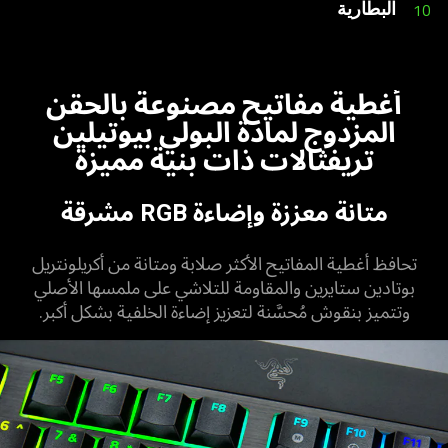
البطارية
10
أغطية مفاتيح مصنوعة بالحقن
المزدوج لمادة البولي بيوتيلين
تريفثالات ذات بنية مميزة
متانة معززة وإضاءة RGB مشرقة
تحافظ أغطية المفاتيح الأكثر صلابة ومتانة من أكريلونتريل
بوتادين ستايرين والمقاومة للتلاشي على ملمسها الأصلي
وتتميز بنقوش مُحسَّنة لتعزيز إضاءة الخلفية بشكل أكبر.