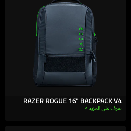
razer
rogue
16"
backpack
v4
RAZER ROGUE 16" BACKPACK V4
تعرف على المزيد 
>
learn