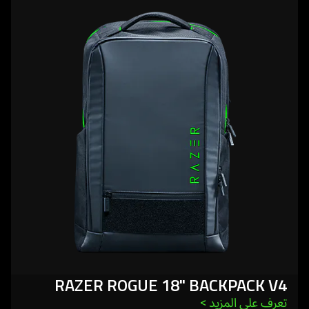
more
-
razer
rogue
18"
backpack
v4
RAZER ROGUE 18" BACKPACK V4
تعرف على المزيد 
>