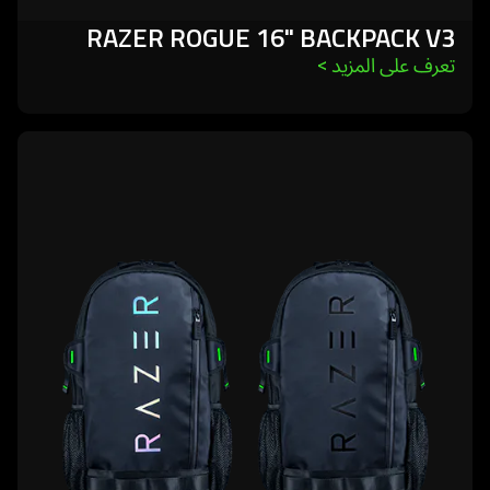
RAZER ROGUE 16" BACKPACK V3
تعرف على المزيد 
>
learn
more
-
razer
rogue
14"
backpack
v3