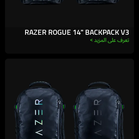
RAZER ROGUE 14" BACKPACK V3
تعرف على المزيد 
>
learn
more
-
razer
rogue
17"
backpack
v3