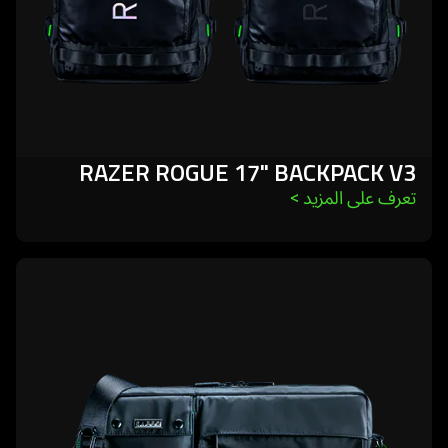
RAZER ROGUE 17" BACKPACK V3
تعرف على المزيد 
>
learn
more
-
razer
xanthus
crossbody
bag