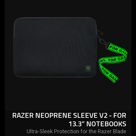
-
razer
neoprene
sleeve
v2
-
for
13.3”
notebooks
RAZER NEOPRENE SLEEVE V2 - FOR
13.3” NOTEBOOKS
Ultra-Sleek Protection for the Razer Blade