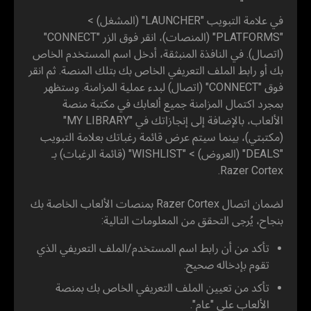
في علامة التبويب "LAUNCHER" (المشغل) >
"PLATFORMS" (المنصات)، انقر فوق الزر "CONNECT"
(اتصال). في النافذة المنبثقة، أدخل اسم المستخدم الخاص
بك أو رابط الملف التعريفي الخاص بك بتلك المنصة. ثم انقر
فوق "CONNECT" (اتصال) لبدء عملية المزامنة. وستظهر
بمجرد اكتمال المزامنة جميع ألعابك في مكتبة منصة
الألعاب، بالإضافة إلى إنجازاتك في "MY LIBRARY"
(مكتبتي)، بينما سيتم عرض قائمة رغباتك بعلامة التبويب
"DEALS" (العروض) > "WISHLIST" (قائمة الرغبات) بـ
Razer Cortex.
لضمان اتصال Razer Cortex بمنصات الألعاب الخاصة بك
بنجاح، يُرجى التحقق من المعلومات التالية:
تأكد من أن رابط اسم المستخدم/الملف التعريفي الذي
تقوم بإدخاله صحيح.
تأكد من تعيين الملف التعريفي الخاص بك بمنصة
الألعاب على "عام".