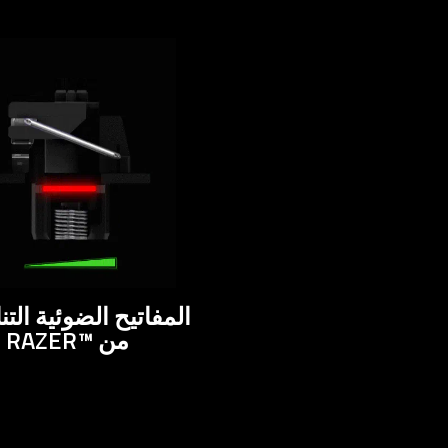
المفاتيح الضوئية التن
من RAZER™‎