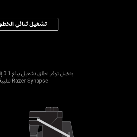
تشغيل ثنائي الخطو
Razer Synapse لتلبية تفضيلاتك - مما يوفر أنواعًا مختلفة من المزايا في كل معدل من معدلات ارتفاع التشغيل.