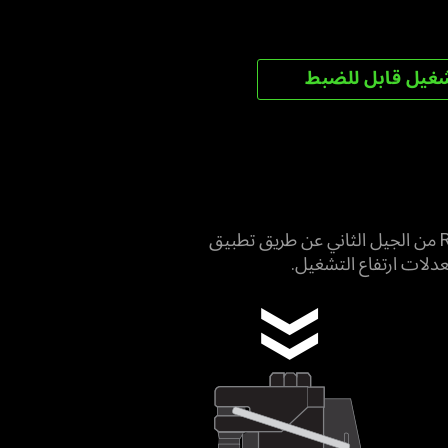
غيل قابل للضبط
بفضل توفر نطاق تشغيل يبلغ 0.1 إلى 4.0 مم، فإنه يُمكن ضبط المفاتيح الضوئية التناظرية من Razer™‎ من الجيل الثاني عن طريق تطبيق