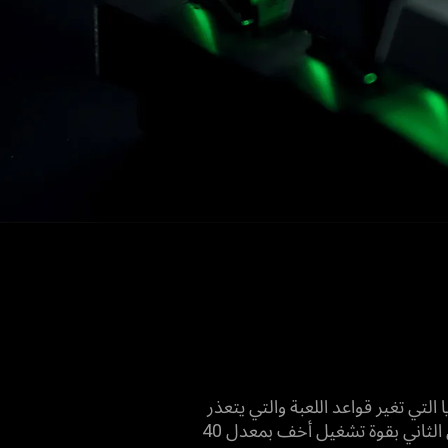
ا التي تغير قواعد اللعبة والتي يتعذر
إجراؤها على لوحات مفاتيح الألعاب التقليدية. وتتميَّز المفاتيح الضوئية التناظرية من Razer™‎ من الجيل الثاني بقوة تشغيل أخف بمعدل 40