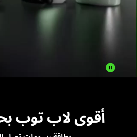
أقوى لاب توب بحجم 14 بوصة في مجموعتنا عل
بطاقة رسومات تصل إلى NVIDIA GeForce RTX 4070 وإجمالي طاقة الرسومات 