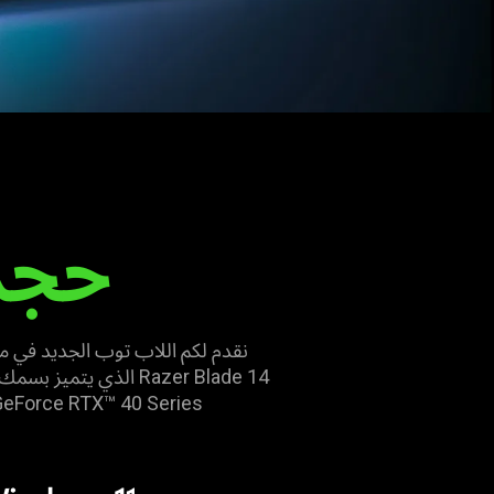
ومنشئي
المحتوى:
Razer
Blade
14
حجم 
GeForce RTX™ 40 Series وشاشة بدقة QHD+‎ بمُعدَّل تحديث 240 هرتز ونسبة عرض إلى ارتفاع تبلغ 