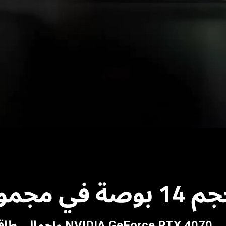
ى الإطلاق
140 واط