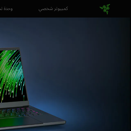
كمبيوتر شخصي
وحدة ت
اللاب
توب
المثالي
بمقاس
14
بوصة
لهواة
الألعاب