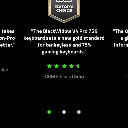
 takes
“The BlackWidow V4 Pro 75%
"The O
non-Pro
keyboard sets a new gold standard
a g
etter."
for tenkeyless and 75%
inform
gaming keyboards.”
nded
- CGM Editor’s Choice
-