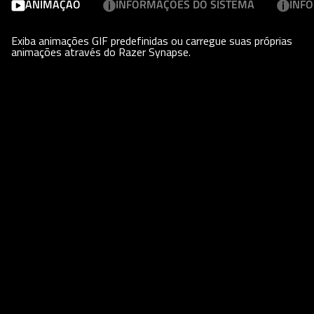
ANIMAÇÃO
INFORMAÇÕES DO SISTEMA
INF
Exiba animações GIF predefinidas ou carregue suas próprias
animações através do Razer Synapse.