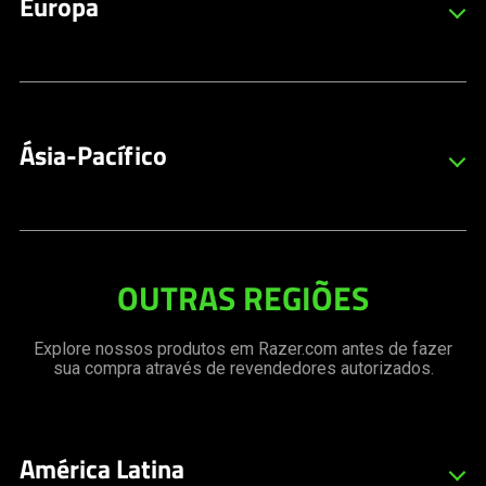
Europa
Canada
Francês
Austria (Österreich)
United States
Alemão
Inglês
Ásia-Pacífico
Belgium
Inglês
Australia
Bulgaria
Inglês
Inglês
OUTRAS REGIÕES
Hong Kong (香港)
Croatia
Chinês Tradicional
Explore nossos produtos em Razer.com antes de fazer
Inglês
sua compra através de revendedores autorizados.
Hong Kong (香港)
Cyprus
Inglês
Inglês
América Latina
Japan