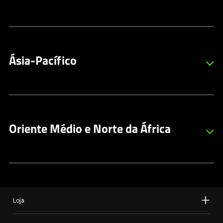
Czech Republic
Japonês
Inglês
Argentina
Malaysia
Espanhol
Denmark
Inglês
Inglês
Ásia-Pacífico
Bolivia
New Zealand
Espanhol
Estonia
Inglês
Inglês
Mainland China
Brazil
(中国大陆)
Philippines
Português
Finland
Chinês Simplificado
Inglês
Inglês
Oriente Médio e Norte da África
Chile
Singapore
Espanhol
France
Inglês
Middle East
Francês
Inglês
Colombia
South Korea (대한민국)
Espanhol
Germany
Coreano
Middle East
Loja
Alemão
Árabe
Costa Rica
Taiwan (台灣)