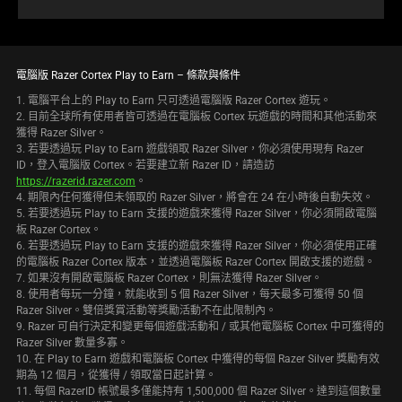
電腦版 Razer Cortex Play to Earn – 條款與條件
1. 電腦平台上的 Play to Earn 只可透過電腦版 Razer Cortex 遊玩。
2. 目前全球所有使用者皆可透過在電腦板 Cortex 玩遊戲的時間和其他活動來
獲得 Razer Silver。
3. 若要透過玩 Play to Earn 遊戲領取 Razer Silver，你必須使用現有 Razer
ID，登入電腦版 Cortex。若要建立新 Razer ID，請造訪
https://razerid.razer.com
。
4. 期限內任何獲得但未領取的 Razer Silver，將會在 24 在小時後自動失效。
5. 若要透過玩 Play to Earn 支援的遊戲來獲得 Razer Silver，你必須開啟電腦
板 Razer Cortex。
6. 若要透過玩 Play to Earn 支援的遊戲來獲得 Razer Silver，你必須使用正確
的電腦板 Razer Cortex 版本，並透過電腦板 Razer Cortex 開啟支援的遊戲。
7. 如果沒有開啟電腦板 Razer Cortex，則無法獲得 Razer Silver。
8. 使用者每玩一分鐘，就能收到 5 個 Razer Silver，每天最多可獲得 50 個
Razer Silver。雙倍獎賞活動等獎勵活動不在此限制內。
9. Razer 可自行決定和變更每個遊戲活動和 / 或其他電腦板 Cortex 中可獲得的
Razer Silver 數量多寡。
10. 在 Play to Earn 遊戲和電腦板 Cortex 中獲得的每個 Razer Silver 獎勵有效
期為 12 個月，從獲得 / 領取當日起計算。
11. 每個 RazerID 帳號最多僅能持有 1,500,000 個 Razer Silver。達到這個數量