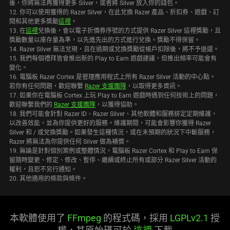
後，你將無法再獲得更多 Silver，或者將 Silver 放入你的錢包。
12. 你可以使用獲得的 Razer Silver，在此兌換 Razer 產品、折扣券、遊戲、訂
閱和其他更多獎勵
這裡
。
13. 在
這裡
兌換後，會以電子折價券序號的方式提供 Razer Silver 這裡獎勵，且
獎勵數量以庫存量為準，以先進先出的方式進行兌換。獎勵不得保留。
14. Razer Silver 無法兌現，且在過期或兌換獎勵從帳戶扣除後，將不予退還。
15. 我們每個禮拜皆會推出新的 Play to Earn 遊戲建議，但推出頻率可能會有
變化。
16. 電腦板 Razer Cortex 是管理應用程式上所有 Razer Silver 活動的中心點。
若你有任何問題，歡迎聯繫
Razer 支援團隊
，以取得更多資訊。
17. 如果你在電腦板 Cortex 上玩 Play to Earn 遊戲時遇到任何技術上的問題，
歡迎聯繫我們的
Razer 支援團隊
，以獲得協助。
18. 我們可能會針對 Razer ID、Razer Silver、其他軟體和服務排定定期維護，
以改善效能，並為你提供更好的服務。維護期間，可能會影響你獲得 Razer
Silver 和 / 或兌換獎勵。如果發生這種情況，或在未預期的狀況下中斷服務，
Razer 將無法為你提供任何 Silver 做為補償。
19. 無論是針對個別案例或整體情況，電腦板 Razer Cortex 和 Play to Earn 保
留隨時變更、修定、修改、暫停、繼續或終止所有或部分 Razer Silver 活動的
權利，且恕不另行通知。
20. 其他適用的條款與條件。
本軟體使用了
FFmpeg
的程式碼，採用
LGPLv2.1
授