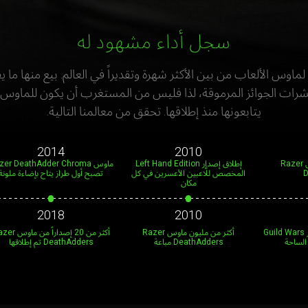
سجل أداء مشهود له
يتابعونها منذ إطلاقها. تحقق من معالمنا التالية.
2014
2010
الإطلاق الأول لماوس Razer
إطلاق إصدار Left Hand Edition
ماوس er DeathAdder Chroma
D
المخصص للَّاعبين الأعسرين في كل
تصبح أول طراز يتاح بإضاءة ملونة
مكان
2018
2010
أول إصدار مرخص—إصدار Guild Wars
أكثر من مليون ماوس Razer
أكثر من 20 إصداراً من
DeathAdders مباعة
DeathAdders تم إطلاقها