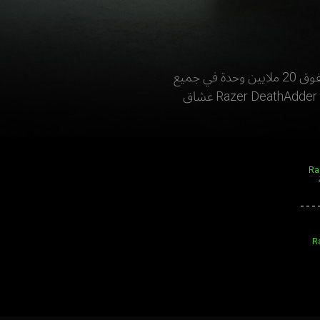
تعد عائلة Razer DeathAdder لماوس الألعاب من بين الأكثر شهرة وتقديراً في العالم. بيع منها ما يفوق 20 ملايين وحدة في جميع
أنحاء العالم، كما حازت على عشرات الجوائز المرموقة، لذا فليس من المستغرب أن يكون للماوس Razer DeathAdder عشاق
Raz
 ماوس Razer