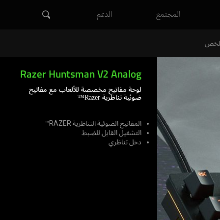
المجتمع
الدعم
لخص
Razer Huntsman V2 Analog
لوحة مفاتيح مخصصة للألعاب مع مفاتيح
ضوئية تناظرية Razer™
المفاتيح الضوئية التناظرية RAZER™
التشغيل القابل للضبط
دخل تناظري