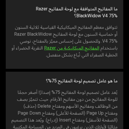
ما المفاتيح المتوافقة مع لوحة المفاتيح Razer
BlackWidow V4 75%؟
تتوافق معظم المفاتيح الميكانيكية القياسية ثلاثية السنون
أو خماسية السنون مع لوحة المفاتيح Razer BlackWidow
V4 75%. وللحصول على إحساس مميَّز بالمفتاح، نوصي
باستخدام
المفاتيح الميكانيكية من Razer
النقرية الخضراء أو
الخطية الصفراء التي تُباع بشكل منفصل.
ما هو عامل تصميم لوحة المفاتيح 75%؟
يُعد عامل تصميم لوحة المفاتيح 75% إصدارًا أصغر حجمًا
للوحة المفاتيح من دون مفاتيح الأرقام. حيث تتميَّز بصف
من الوظائف ومفاتيح الأسهم ومفتاح Delete (حذف)
ومفتاح Page Up (الصفحة للأعلى) ومفتاح Page Down
(الصفحة للأسفل) ومفتاح Insert (إدراج). ويُعد هذا التصميم
مثاليًا لأولئك الذين يرغبون في المزيد من المساحة المكتبية