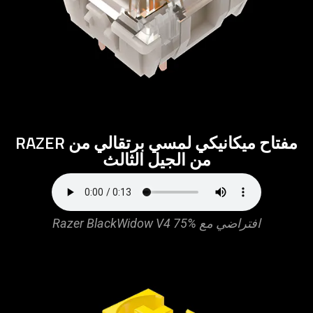
مفتاح ميكانيكي لمسي برتقالي من RAZER
من الجيل الثالث
افتراضي مع Razer BlackWidow V4 75%