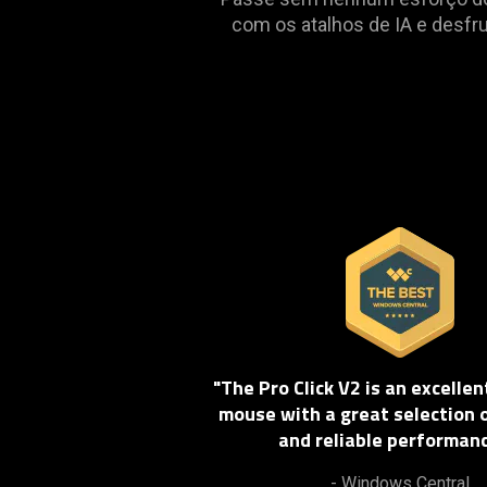
is
com os atalhos de IA e desfr
spoken;
the
visuals
do
not
provide
additional
information.
"The Pro Click V2 is an excelle
mouse with a great selection 
and reliable performance
- Windows Central