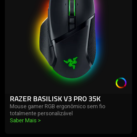
video
basilisk
animation
v3
only
pro
support
35k
what
is
spoken;
the
visuals
do
not
provide
additional
RAZER BASILISK V3 PRO 35K
information.
Mouse gamer RGB ergonômico sem fio
totalmente personalizável
Saber Mais 
>