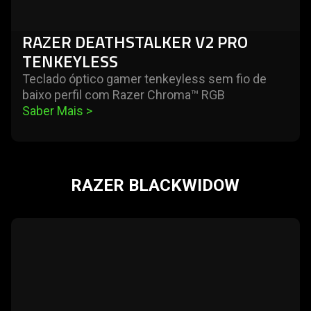
RAZER DEATHSTALKER V2 PRO
TENKEYLESS
Teclado óptico gamer tenkeyless sem fio de
baixo perfil com Razer Chroma™ RGB
Saber Mais 
>
RAZER BLACKWIDOW
learn
more
-
razer
blackwidow