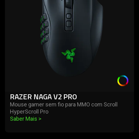
naga
v2
pro
RAZER NAGA V2 PRO
Mouse gamer sem fio para MMO com Scroll
HyperScroll Pro
Saber Mais 
>