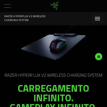
RAZER HYPERFLUX V2 WIRELESS
CHARGING SYSTEM
Description
not
RAZER HYPERFLUX V2 WIRELESS CHARGING SYSTEM
needed:
CARREGAMENTO
The
visuals
INFINITO.
in
this