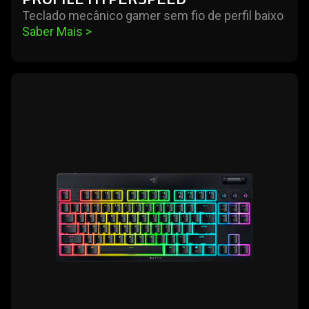
Teclado mecânico gamer sem fio de perfil baixo
Saber Mais 
>
learn
more
-
razer
blackwidow
v4
low-
profile
tenkeyless
hyperspeed