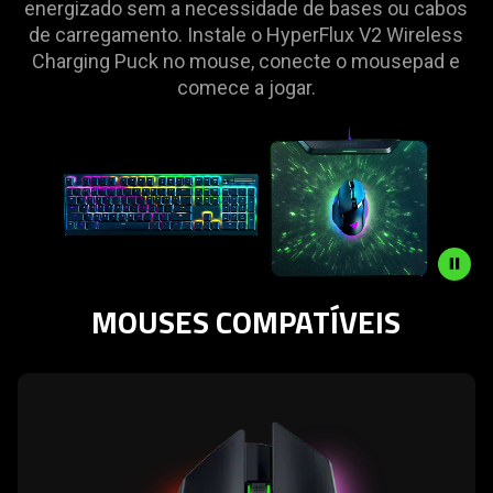
energizado sem a necessidade de bases ou cabos
de carregamento. Instale o HyperFlux V2 Wireless
Charging Puck no mouse, conecte o mousepad e
comece a jogar.
MOUSES COMPATÍVEIS
Description
not
needed:
learn
The
more
visuals
-
in
razer
this