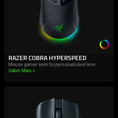
RAZER COBRA HYPERSPEED
Mouse gamer sem fio personalizável leve
Saber Mais 
>
learn
more
-
razer