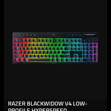
more
-
razer
blackwidow
v4
low-
profile
hyperspeed
RAZER BLACKWIDOW V4 LOW-
PROFILE HYPERSPEED