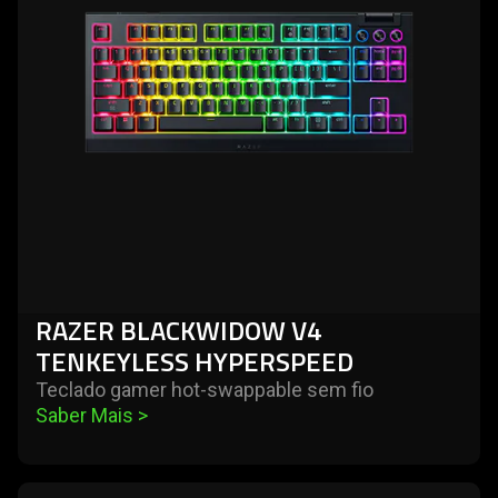
v4
tenkeyless
hyperspeed
RAZER BLACKWIDOW V4
TENKEYLESS HYPERSPEED
Teclado gamer hot-swappable sem fio
Saber Mais 
>
learn