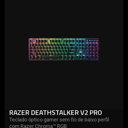
more
-
razer
deathstalker
v2
pro
RAZER DEATHSTALKER V2 PRO
Teclado óptico gamer sem fio de baixo perfil
com Razer Chroma™ RGB