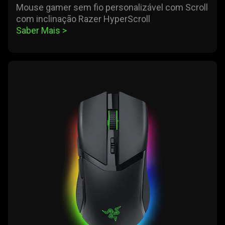
Mouse gamer sem fio personalizável com Scroll
com inclinação Razer HyperScroll
Saber Mais 
>
learn
more
-
razer
cobra
pro