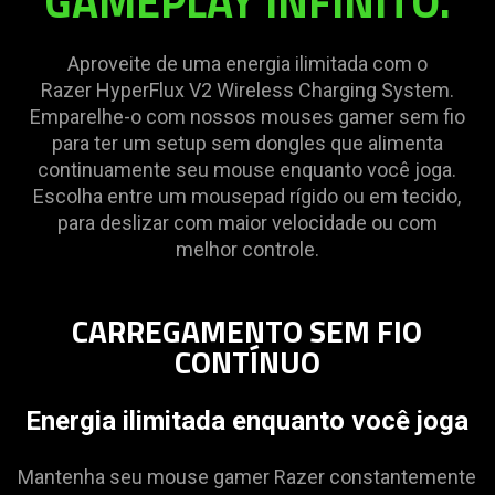
GAMEPLAY INFINITO.
video
animation
only
Aproveite de uma energia ilimitada com o
support
Razer HyperFlux V2 Wireless Charging System.
what
Emparelhe-o com nossos mouses gamer sem fio
is
para ter um setup sem dongles que alimenta
spoken;
continuamente seu mouse enquanto você joga.
the
Escolha entre um mousepad rígido ou em tecido,
visuals
para deslizar com maior velocidade ou com
do
melhor controle.
not
provide
CARREGAMENTO SEM FIO
additional
CONTÍNUO
information.
Energia ilimitada enquanto você joga
Mantenha seu mouse gamer Razer constantemente