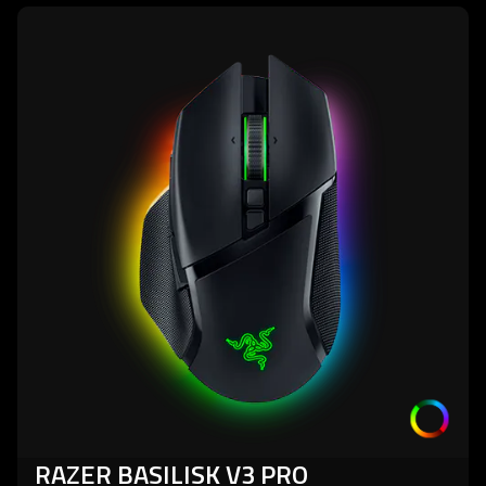
learn
more
-
razer
basilisk
v3
pro
RAZER BASILISK V3 PRO