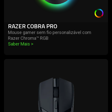
RAZER COBRA PRO
Mouse gamer sem fio personalizável com
Razer Chroma™ RGB
Saber Mais 
>
learn
more
-
razer
cobra
hyperspeed