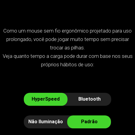
Interact
the
radio
Como um mouse sem fio ergonômico projetado para uso
buttons
prolongado, você pode jogar muito tempo sem precisar
and
sliders
trocar as pilhas.
below
Veja quanto tempo a carga pode durar com base nos seus
to
próprios hábitos de uso:
change
the
value
of
"Battery
HyperSpeed
Bluetooth
Life
(Days)"
Não Iluminação
Padrão