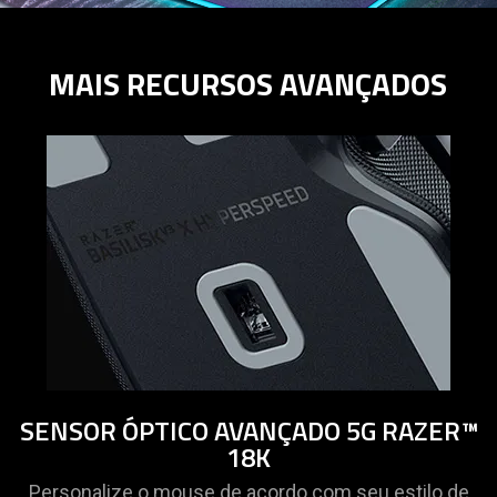
Description
not
MAIS RECURSOS AVANÇADOS
needed:
The
visuals
in
this
video
animation
only
support
what
is
spoken;
the
SENSOR ÓPTICO AVANÇADO 5G RAZER™
visuals
18K
do
not
Personalize o mouse de acordo com seu estilo de