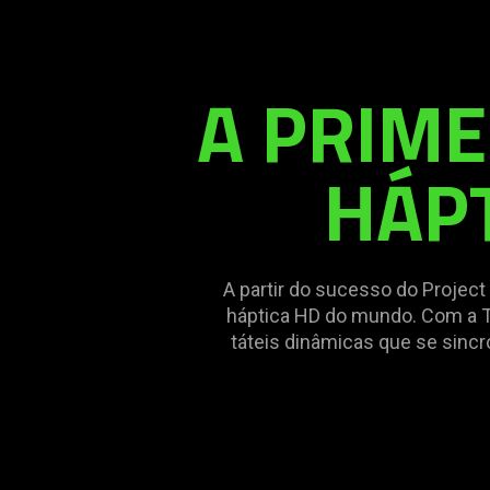
not
needed:
The
A PRIM
visuals
in
this
HÁP
video
animation
only
support
what
A partir do sucesso do Project
is
háptica HD do mundo. Com a 
spoken;
táteis dinâmicas que se sincr
the
visuals
do
not
provide
additional