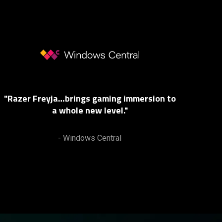
"Razer Freyja…brings gaming immersion to
"T
a whole new level."
pro
int
- Windows Central