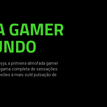
A GAMER
UNDO
eyja, a primeira almofada gamer
a gama completa de sensações
osões à mais sutil pulsação de